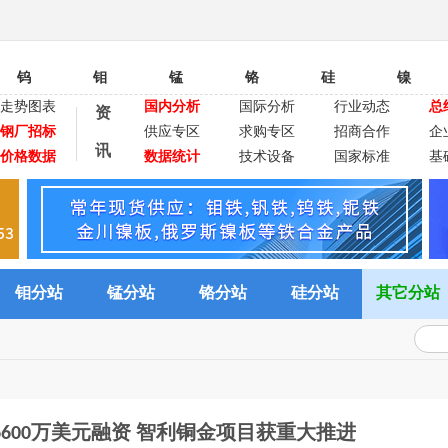
钨
钼
锰
铬
硅
镍
走势图表
国内分析
国际分析
行业动态
总
资
钢厂招标
供应专区
求购专区
招商合作
企
讯
价格数据
数据统计
技术设备
国家标准
基
钼分站
锰分站
铬分站
硅分站
其它分站
友等6600万美元融资 智利铜金项目获重大推进