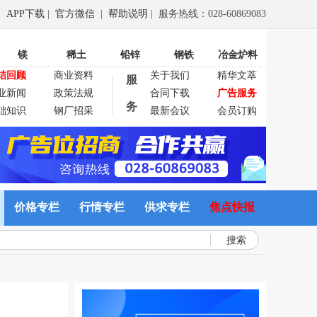
APP下载
|
官方微信
|
帮助说明
| 服务热线：028-60869083
镁
稀土
铅锌
钢铁
冶金炉料
结回顾
商业资料
关于我们
精华文萃
服
业新闻
政策法规
合同下载
广告服务
务
础知识
钢厂招采
最新会议
会员订购
价格专栏
行情专栏
供求专栏
焦点快报
搜索