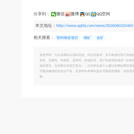
分享到：
微信
微博
QQ
QQ空间
本文地址：
http://www.qqthj.com/news/2026060335465
相关搜索：
智利铜金项目
铜矿
金矿
免责声明：凡在本网站出现的信息，均仅供参考，并不构成对用户决策
实性、完整性、有效性、及时性、原创性等，用户在使用前请进一步核
侵权责任、合同责任和其它责任）；任何单位或个人通过本网站网页而
可能涉嫌侵犯其知识产权，应及时向本网站提出书面权利通知，并提供
接。