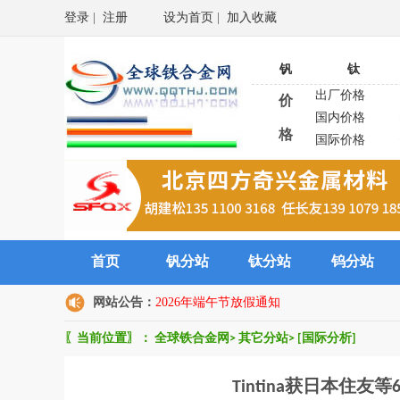
登录
|
注册
设为首页
|
加入收藏
钒
钛
出厂价格
价
国内价格
格
国际价格
首页
钒分站
钛分站
钨分站
网站公告：
2026年端午节放假通知
〖当前位置〗：
全球铁合金网
>
其它分站
>
[国际分析]
Tintina获日本住