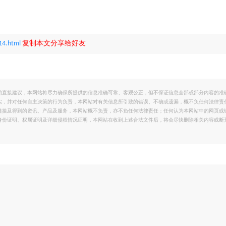
14.html
复制本文分享给好友
的直接建议，本网站将尽力确保所提供的信息准确可靠、客观公正，但不保证信息全部或部分内容的准
实，并对任何自主决策的行为负责，本网站对有关信息所引致的错误、不确或遗漏，概不负任何法律责
链接及得到的资讯、产品及服务，本网站概不负责，亦不负任何法律责任；任何认为本网站中的网页或
身份证明、权属证明及详细侵权情况证明，本网站在收到上述合法文件后，将会尽快删除相关内容或断