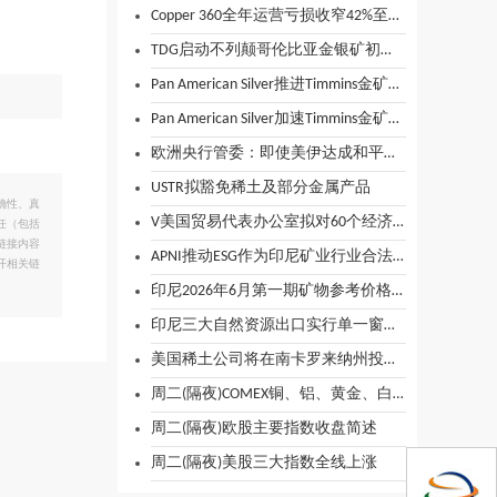
Copper 360全年运营亏损收窄42%至2.13亿兰特
TDG启动不列颠哥伦比亚金银矿初步经济评估
Pan American Silver推进Timmins金矿扩建 新资源支持矿山寿命延长
Pan American Silver加速Timmins金矿区勘探 2026年计划钻探11.8万米
欧洲央行管委：即使美伊达成和平协议，也不会削弱加息理由
USTR拟豁免稀土及部分金属产品
确性、真
V美国贸易代表办公室拟对60个经济体加征强迫劳动关税 税率10%-12.5%
任（包括
链接内容
APNI推动ESG作为印尼矿业行业合法性的支柱
开相关链
印尼2026年6月第一期矿物参考价格清单出炉
印尼三大自然资源出口实行单一窗口，企业家纷纷发声
美国稀土公司将在南卡罗来纳州投资12亿美元建厂 以提高产量
周二(隔夜)COMEX铜、铝、黄金、白银收盘行情
周二(隔夜)欧股主要指数收盘简述
周二(隔夜)美股三大指数全线上涨