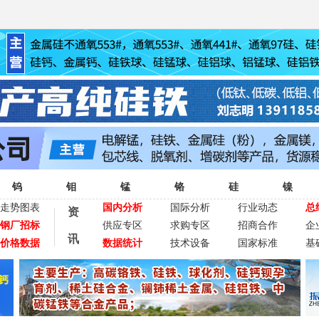
钨
钼
锰
铬
硅
镍
走势图表
国内分析
国际分析
行业动态
总
资
钢厂招标
供应专区
求购专区
招商合作
企
讯
价格数据
数据统计
技术设备
国家标准
基