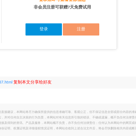
非会员注册可获赠7天免费试用
登录
注册
37.html
复制本文分享给好友
的直接建议，本网站将尽力确保所提供的信息准确可靠、客观公正，但不保证信息全部或部分内容的准
实，并对任何自主决策的行为负责，本网站对有关信息所引致的错误、不确或遗漏，概不负任何法律责
链接及得到的资讯、产品及服务，本网站概不负责，亦不负任何法律责任；任何认为本网站中的网页或
身份证明、权属证明及详细侵权情况证明，本网站在收到上述合法文件后，将会尽快删除相关内容或断