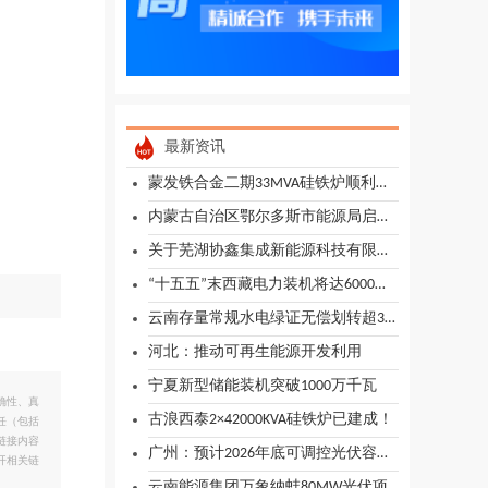
最新资讯
蒙发铁合金二期33MVA硅铁炉顺利点火投产
内蒙古自治区鄂尔多斯市能源局启动2026年光伏治沙项目竞争性配置
关于芜湖协鑫集成新能源科技有限公司芜湖2GW GPC量产技改项目环境影响报告书审批意见的函
“十五五”末西藏电力装机将达6000万千瓦
云南存量常规水电绿证无偿划转超3亿张
河北：推动可再生能源开发利用
宁夏新型储能装机突破1000万千瓦
确性、真
古浪西泰2×42000KVA硅铁炉已建成！
任（包括
链接内容
广州：预计2026年底可调控光伏容量突破200兆瓦
开相关链
云南能源集团万象纳蚌80MW光伏项目全容量并网