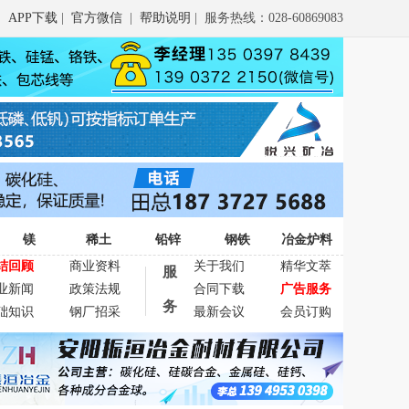
APP下载
|
官方微信
|
帮助说明
| 服务热线：028-60869083
镁
稀土
铅锌
钢铁
冶金炉料
结回顾
商业资料
关于我们
精华文萃
服
业新闻
政策法规
合同下载
广告服务
务
础知识
钢厂招采
最新会议
会员订购