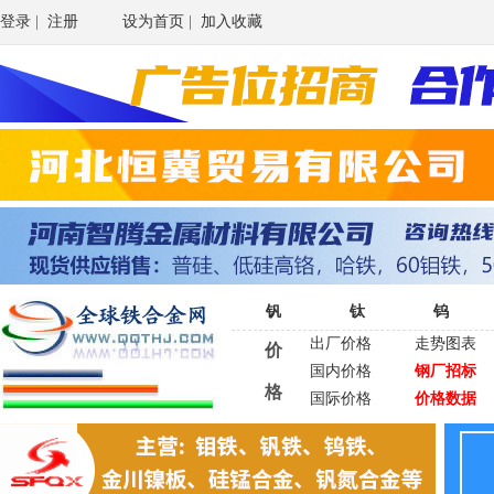
登录
|
注册
设为首页
|
加入收藏
钒
钛
钨
出厂价格
走势图表
价
国内价格
钢厂招标
格
国际价格
价格数据