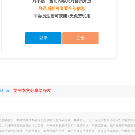
对不起，当前内容只对会员开放
登录后即可查看全部信息
非会员注册可获赠7天免费试用
登录
注册
63.html
复制本文分享给好友
的直接建议，本网站将尽力确保所提供的信息准确可靠、客观公正，但不保证信息全部或部分内容的准
实，并对任何自主决策的行为负责，本网站对有关信息所引致的错误、不确或遗漏，概不负任何法律责
链接及得到的资讯、产品及服务，本网站概不负责，亦不负任何法律责任；任何认为本网站中的网页或