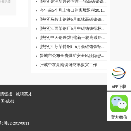
[快报]芜湖新兴铸管新一轮高碳铬铁招标启动
开相关链
今年前5个月上海口岸离境退税20.1万票 居全国首位
[快报]马鞍山钢铁6月低钛高碳铬铁招标启动
[快报]江西某钢厂6月中碳铬铁招标价格公布
[快报]中天钢铁(常州)新一轮高碳铬铁招标启动
[快报]江苏某特钢厂6月低碳铬铁招标价格公布
晋城市公布全省煤矿安全风险隐患专项整治行动第九督导组举报方式
张成中在湖南调研防汛救灾工作
APP下载
情链接
|
诚聘英才
国·成都
0
官方微信
2-20190811