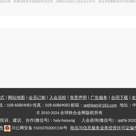
身份证明、权属证明及详细侵权情况证明，本网站在收到上述合法文件后，将会尽快删除相关内容或断
式
|
网站地图
|
会员订购
|
入会流程
|
免责声明
|
广告服务
|
合同下载
|
友
028-60869083 传真：028-60869083 邮箱：
qqthjnet@163.com
地址：中
© 2010-2024 全球铁合金网版权所有
投诉、建议、合作(微信号)：haiy-haiyang 入会咨询(微信号)：qqthj-202
5号
川公网安备 51010702001130号
电信与信息服务业务经营许可证编号:川B