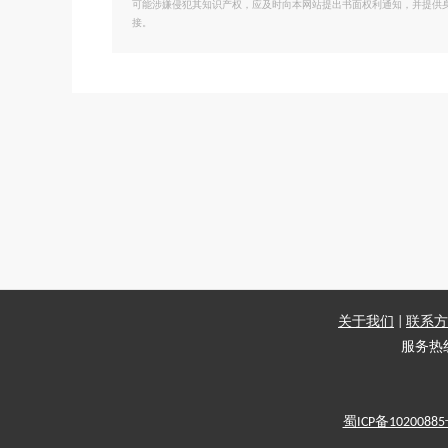
可能涉嫌侵犯其知识产权，应及时向本网站提出书面权利通知，并提供
接。
关于我们
|
联系方
服务热线：
蜀ICP备1020088