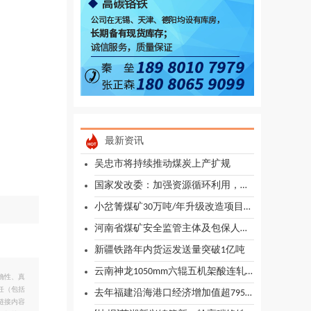
最新资讯
吴忠市将持续推动煤炭上产扩规
国家发改委：加强资源循环利用，深入推进煤炭清洁低碳利用
小岔箐煤矿30万吨/年升级改造项目生产能力确认及公告
河南省煤矿安全监管主体及包保人员情况公示
新疆铁路年内货运发送量突破1亿吨
云南神龙1050mm六辊五机架酸连轧机组投产
确性、真
任（包括
去年福建沿海港口经济增加值超7955亿元
链接内容