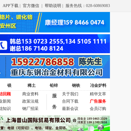
APP下载
|
官方微信
|
帮助说明
| 服务热线：028-60869083
镁
稀土
铅锌
钢铁
冶金炉料
结回顾
商业资料
关于我们
精华文萃
服
业新闻
政策法规
合同下载
广告服务
务
础知识
钢厂招采
最新会议
会员订购