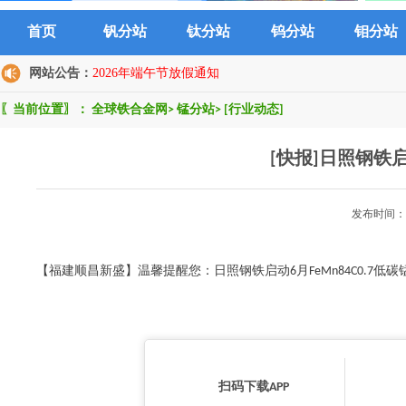
首页
钒分站
钛分站
钨分站
钼分站
网站公告：
2026年端午节放假通知
〖当前位置〗：
全球铁合金网
>
锰分站
>
[行业动态]
[快报]日照钢铁
发布时间：2
【福建顺昌新盛】温馨提醒您：日照钢铁启动6月FeMn84C0.7低碳
扫码下载APP