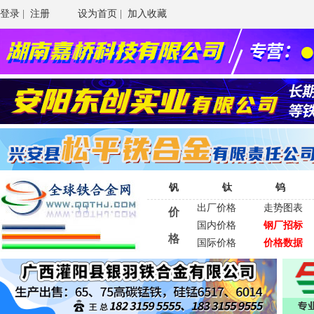
登录
|
注册
设为首页
|
加入收藏
钒
钛
钨
出厂价格
走势图表
价
国内价格
钢厂招标
格
国际价格
价格数据