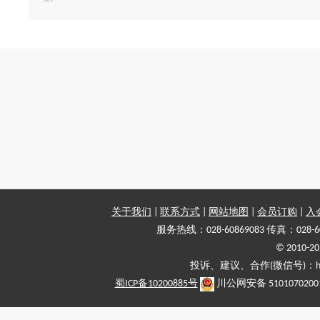
关于我们
|
联系方式
|
网站地图
|
会员订购
|
入
服务热线：028-60869083 传真：028-6
© 2010
投诉、建议、合作(微信号)：haiy-
蜀ICP备10200885号
川公网安备 5101070200