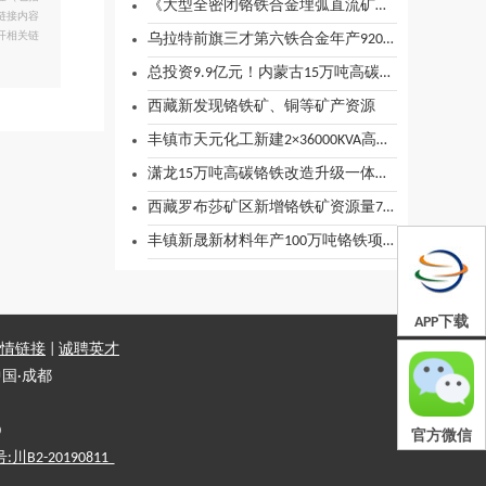
《大型全密闭铬铁合金埋弧直流矿热炉应用》项目科技成果通过鉴定
链接内容
开相关链
乌拉特前旗三才第六铁合金年产9200吨低钛铬铁特种合金项目环境影响报告书拟审批情况的公示
总投资9.9亿元！内蒙古15万吨高碳铬铁项目预计6月试生产
西藏新发现铬铁矿、铜等矿产资源
丰镇市天元化工新建2×36000KVA高碳铬铁矿热炉
潇龙15万吨高碳铬铁改造升级一体化绿色供电示范项目加速推进
西藏罗布莎矿区新增铬铁矿资源量73.83万吨，实现矿山深边部找矿突破
丰镇新晟新材料年产100万吨铬铁项目正加速崛起
APP下载
情链接
|
诚聘英才
国·成都
0
官方微信
2-20190811