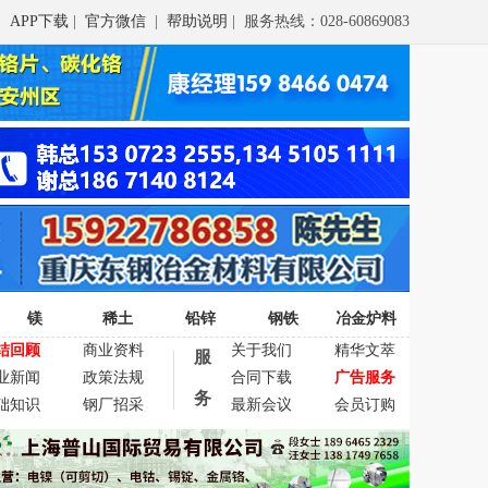
APP下载
|
官方微信
|
帮助说明
| 服务热线：028-60869083
镁
稀土
铅锌
钢铁
冶金炉料
结回顾
商业资料
关于我们
精华文萃
服
业新闻
政策法规
合同下载
广告服务
务
础知识
钢厂招采
最新会议
会员订购