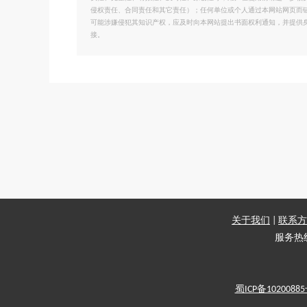
侵权责任、合同责任和其它责任）；任何单位或个人通过本网站网页而
可能涉嫌侵犯其知识产权，应及时向本网站提出书面权利通知，并提供
接。
关于我们
|
联系方
服务热线：
蜀ICP备1020088