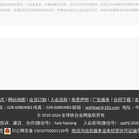
链接及得到的资讯、产品及服务，本网站概不负责，亦不负任何法律责任；任何认为本网站中的网页或
身份证明、权属证明及详细侵权情况证明，本网站在收到上述合法文件后，将会尽快删除相关内容或断
式
|
网站地图
|
会员订购
|
入会流程
|
免责声明
|
广告服务
|
合同下载
|
友
028-60869083 传真：028-60869083 邮箱：
qqthjnet@163.com
地址：中
© 2010-2024 全球铁合金网版权所有
投诉、建议、合作(微信号)：haiy-haiyang 入会咨询(微信号)：qqthj-202
5号
川公网安备 51010702001130号
电信与信息服务业务经营许可证编号:川B