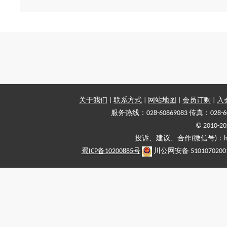
关于我们
|
联系方式
|
网站地图
|
会员订购
|
入
服务热线：028-60869083 传真：028-6
© 2010
投诉、建议、合作(微信号)：haiy-
蜀ICP备10200885号
川公网安备 5101070200