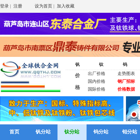
登录
|
注册
设为首页
|
加入收藏
钒
钛
钨
出厂价格
走势图表
价
国内价格
钢厂招标
格
国际价格
价格数据
首页
钒分站
钛分站
钨分站
钼分站