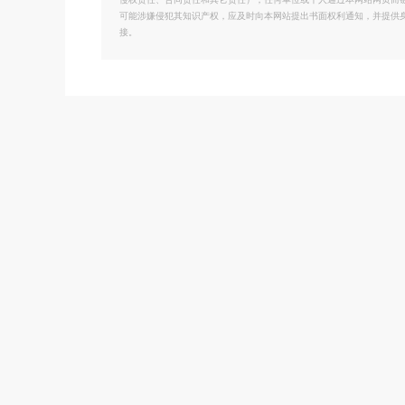
侵权责任、合同责任和其它责任）；任何单位或个人通过本网站网页而
可能涉嫌侵犯其知识产权，应及时向本网站提出书面权利通知，并提供
接。