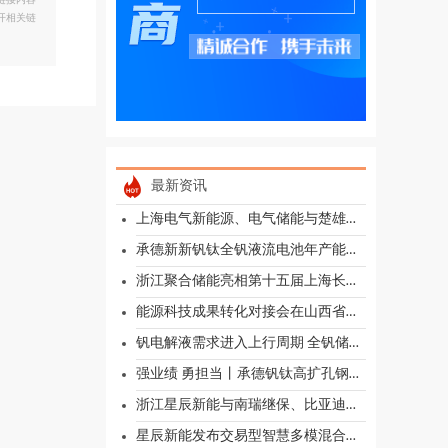
链接内容
开相关链
最新资讯
上海电气新能源、电气储能与楚雄州金江能源开展储能专项座谈
承德新新钒钛全钒液流电池年产能规模达1亿瓦时
浙江聚合储能亮相第十五届上海长时储能与液流电池博览会
能源科技成果转化对接会在山西省能源互联网研究院成功召开
钒电解液需求进入上行周期 全钒储能商业化全面提速
强业绩 勇担当丨承德钒钛高扩孔钢新品顺利交付
浙江星辰新能与南瑞继保、比亚迪、楚能新能源达成战略合作
星辰新能发布交易型智慧多模混合储能电站成果 提出储能资产运营新路径