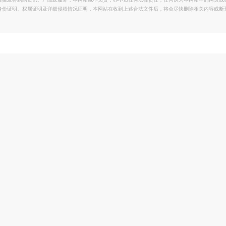
链接及得到的资讯、产品及服务，本网站概不负责，亦不负任何法律责任；任何认为本网站中的网页或
身份证明、权属证明及详细侵权情况证明，本网站在收到上述合法文件后，将会尽快删除相关内容或断