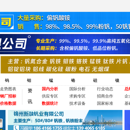
钨
钼
锰
铬
硅
镍
走势图表
国内分析
国际分析
行业动态
总
资
钢厂招标
供应专区
求购专区
招商合作
企
讯
价格数据
数据统计
技术设备
国家标准
基