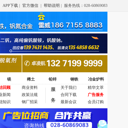
APP下载
|
官方微信
|
帮助说明
| 服务热线：028-60869083
镁
稀土
铅锌
钢铁
冶金炉料
结回顾
商业资料
关于我们
精华文萃
服
业新闻
政策法规
合同下载
广告服务
务
础知识
钢厂招采
最新会议
会员订购