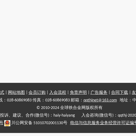
式
|
网站地图
|
会员订购
|
入会流程
|
免责声明
|
广告服务
|
合同下载
|
友
028-60869083 传真：028-60869083 邮箱：
qqthjnet@163.com
地址：中
© 2010-2024 全球铁合金网版权所有
投诉、建议、合作(微信号)：haiy-haiyang 入会咨询(微信号)：qqthj-202
5号
川公网安备 51010702001130号
电信与信息服务业务经营许可证编号:川B