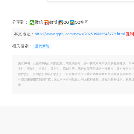
分享到：
微信
微博
QQ
QQ空间
本文地址：
http://www.qqthj.com/news/202606033546779.html
复制
相关搜索：
厦钨新能
免责声明：凡在本网站出现的信息，均仅供参考，并不构成对用户决策的直接建议，本
实性、完整性、有效性、及时性、原创性等，用户在使用前请进一步核实，并对任何自
侵权责任、合同责任和其它责任）；任何单位或个人通过本网站网页而链接及得到的资
可能涉嫌侵犯其知识产权，应及时向本网站提出书面权利通知，并提供身份证明、权属
接。