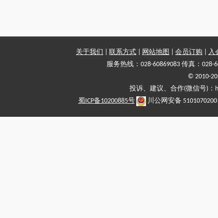
关于我们
|
联系方式
|
网站地图
|
会员订购
|
入
服务热线：028-60869083 传真：028-6
© 2010
投诉、建议、合作(微信号)：haiy-
蜀ICP备10200885号
川公网安备 5101070200