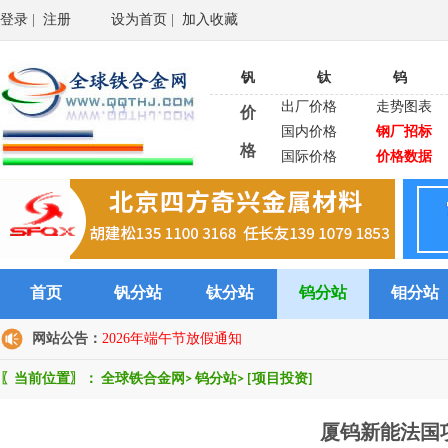
登录
|
注册
设为首页
|
加入收藏
钒
钛
钨
出厂价格
走势图表
价
国内价格
钢厂招标
格
国际价格
价格数据
首页
钒分站
钛分站
钨分站
钼分站
网站公告：
2026年端午节放假通知
〖当前位置〗：
全球铁合金网
>
钨分站
>
[项目投资]
厦钨新能法国