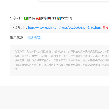
分享到：
微信
微博
QQ
QQ空间
本文地址：
http://www.qqthj.com/news/202606033546790.html
复制
相关搜索：
德新钢管
免责声明：凡在本网站出现的信息，均仅供参考，并不构成对用户决策的直接建议，本
实性、完整性、有效性、及时性、原创性等，用户在使用前请进一步核实，并对任何自
侵权责任、合同责任和其它责任）；任何单位或个人通过本网站网页而链接及得到的资
可能涉嫌侵犯其知识产权，应及时向本网站提出书面权利通知，并提供身份证明、权属
接。