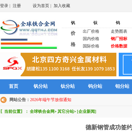
登录
|
注册
设为首页
|
加入收藏
钒
钛
钨
出厂价格
走势图表
价
国内价格
钢厂招标
格
国际价格
价格数据
首页
钒分站
钛分站
钨分站
钼分站
网站公告：
2026年端午节放假通知
〖当前位置〗：
全球铁合金网
>
其它分站
>
[企业新闻]
德新钢管成功签