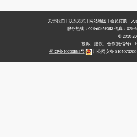
关于我们
|
联系方式
|
网站地图
|
会员订购
|
入
服务热线：028-60869083 传真：028-6
© 2010
投诉、建议、合作(微信号)：haiy-
蜀ICP备10200885号
川公网安备 5101070200