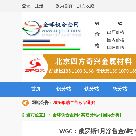
登录
|
注册
设为首页
|
加入收藏
钒
钛
出厂价格
价
国内价格
格
国际价格
首页
钒分站
钛分站
钨分站
网站公告：
2026年端午节放假通知
〖当前位置〗：
全球铁合金网
>
其它分站
>
[国际分析]
WGC：俄罗斯4月净售金6吨