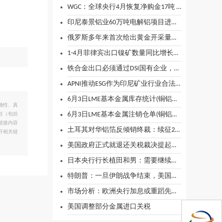
WGC：全球央行4月恢复净购金17吨 扭转3月售金趋势
印尼泰景铝业60万吨电解铝项目进入通电调试阶段
俄罗斯多年来首次给出黄金开采量评估，数据远超预期
1-4月菲律宾出口镍矿数量同比增长70.04%
铁合金出口必须通过DSI国有企业，安塔姆这样回应
APNI推动ESG作为印尼矿业行业合法性的支柱
6月3日LME基本金属库存统计(铜铝铅锌锡镍)
确性、真
6月3日LME基本金属注销仓单(铜铝铅锌锡镍)
任（包括
链接内容
土耳其对华铝箔反倾销终裁：续征22%关税
开相关链
美国政府正式就退还关税裁决提起上诉
日本央行行长植田和男：需要继续加息以抑制通胀
特朗普：一旦伊朗战争结束，美国汽油价格就会下降
市场分析：欧洲央行加息或重蹈先前失误覆辙
美国调整部分金属进口关税