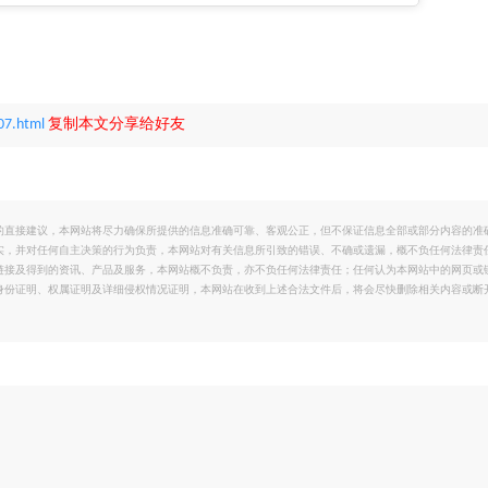
07.html
复制本文分享给好友
的直接建议，本网站将尽力确保所提供的信息准确可靠、客观公正，但不保证信息全部或部分内容的准
实，并对任何自主决策的行为负责，本网站对有关信息所引致的错误、不确或遗漏，概不负任何法律责
链接及得到的资讯、产品及服务，本网站概不负责，亦不负任何法律责任；任何认为本网站中的网页或
身份证明、权属证明及详细侵权情况证明，本网站在收到上述合法文件后，将会尽快删除相关内容或断