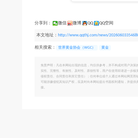
分享到：
微信
微博
QQ
QQ空间
本文地址：
http://www.qqthj.com/news/2026060335468
相关搜索：
世界黄金协会（WGC）
黄金
免责声明：凡在本网站出现的信息，均仅供参考，并不构成对用户决策
实性、完整性、有效性、及时性、原创性等，用户在使用前请进一步核
侵权责任、合同责任和其它责任）；任何单位或个人通过本网站网页而
可能涉嫌侵犯其知识产权，应及时向本网站提出书面权利通知，并提供
接。