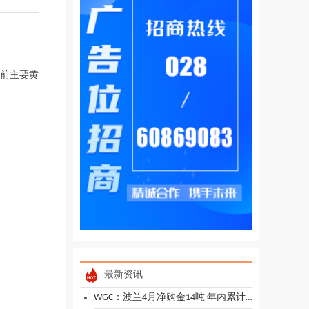
当前主要黄
最新资讯
WGC：波兰4月净购金14吨 年内累计购金45吨 黄金储备达595吨