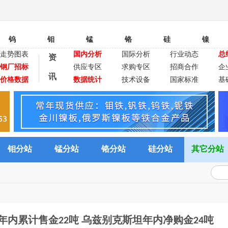
钨
钼
锰
铬
硅
镍
走势图表
国内分析
国际分析
行业动态
总
资
钢厂招标
供应专区
求购专区
招商合作
企
讯
价格数据
数据统计
技术设备
国家标准
基
钼分站
锰分站
铬分站
硅分站
其它分站
 年内累计售金22吨 乌兹别克斯坦年内净购金24吨