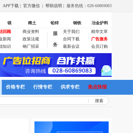
APP下载
|
官方微信
|
帮助说明
| 服务热线：028-60869083
镁
稀土
铅锌
钢铁
冶金炉料
结回顾
商业资料
关于我们
精华文萃
服
业新闻
政策法规
合同下载
广告服务
务
础知识
钢厂招采
最新会议
会员订购
价格专栏
行情专栏
供求专栏
焦点快报
搜索