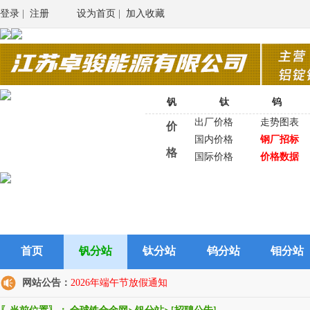
登录
|
注册
设为首页
|
加入收藏
钒
钛
钨
出厂价格
走势图表
价
国内价格
钢厂招标
格
国际价格
价格数据
首页
钒分站
钛分站
钨分站
钼分站
网站公告：
2026年端午节放假通知