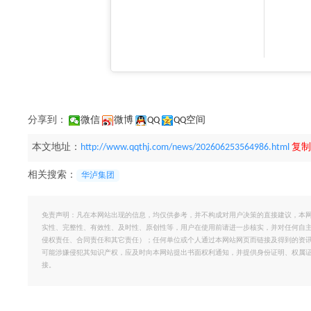
分享到：
微信
微博
QQ
QQ空间
本文地址：
http://www.qqthj.com/news/202606253564986.html
复制
相关搜索：
华泸集团
免责声明：凡在本网站出现的信息，均仅供参考，并不构成对用户决策的直接建议，本
实性、完整性、有效性、及时性、原创性等，用户在使用前请进一步核实，并对任何自
侵权责任、合同责任和其它责任）；任何单位或个人通过本网站网页而链接及得到的资
可能涉嫌侵犯其知识产权，应及时向本网站提出书面权利通知，并提供身份证明、权属
接。