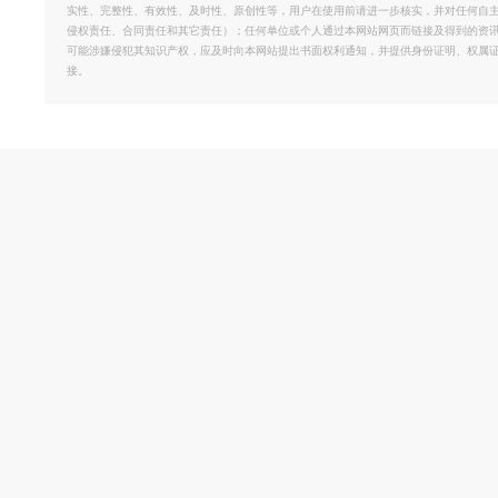
实性、完整性、有效性、及时性、原创性等，用户在使用前请进一步核实，并对任何自
侵权责任、合同责任和其它责任）；任何单位或个人通过本网站网页而链接及得到的资
可能涉嫌侵犯其知识产权，应及时向本网站提出书面权利通知，并提供身份证明、权属
接。