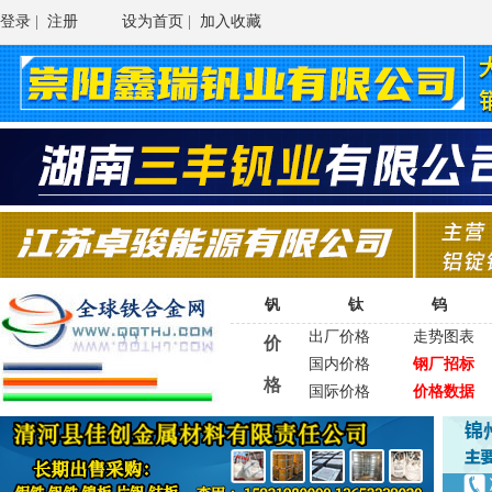
登录
|
注册
设为首页
|
加入收藏
钒
钛
钨
出厂价格
走势图表
价
国内价格
钢厂招标
格
国际价格
价格数据