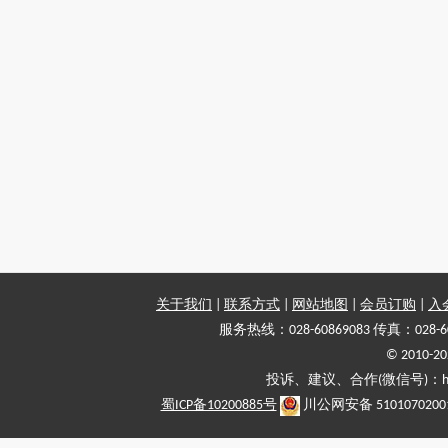
关于我们
|
联系方式
|
网站地图
|
会员订购
|
入
服务热线：028-60869083 传真：028-6
© 2010
投诉、建议、合作(微信号)：haiy-
蜀ICP备10200885号
川公网安备 5101070200