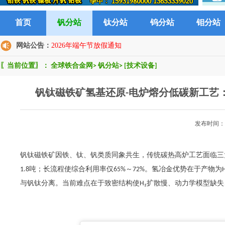
首页
钒分站
钛分站
钨分站
钼分站
网站公告：
2026年端午节放假通知
〖当前位置〗：
全球铁合金网
>
钒分站
>
[技术设备]
钒钛磁铁矿氢基还原-电炉熔分低碳新工艺：
发布时间：2
钒钛磁铁矿因铁、钛、钒类质同象共生，传统碳热高炉工艺面临三大
1.8吨；长流程使综合利用率仅65%～72%。氢冶金优势在于产
与钒钛分离。当前难点在于致密结构使H₂扩散慢、动力学模型缺