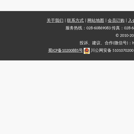
关于我们
|
联系方式
|
网站地图
|
会员订购
|
入
服务热线：028-60869083 传真：028-6
© 2010
投诉、建议、合作(微信号)：haiy-
蜀ICP备10200885号
川公网安备 5101070200