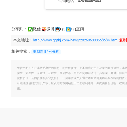
咨询电话：028-60869083
分享到：
微信
微博
QQ
QQ空间
本文地址：
http://www.qqthj.com/news/202606303568684.html
复制
相关搜索：
非制造业PMI分析
免责声明：凡在本网站出现的信息，均仅供参考，并不构成对用户决策的直接建议，本
实性、完整性、有效性、及时性、原创性等，用户在使用前请进一步核实，并对任何自
侵权责任、合同责任和其它责任）；任何单位或个人通过本网站网页而链接及得到的资
可能涉嫌侵犯其知识产权，应及时向本网站提出书面权利通知，并提供身份证明、权属
接。