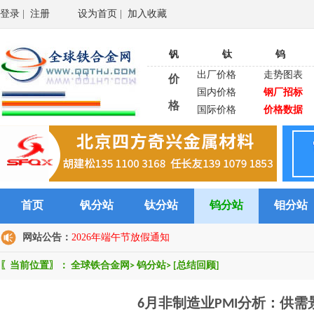
登录
|
注册
设为首页
|
加入收藏
钒
钛
钨
出厂价格
走势图表
价
国内价格
钢厂招标
格
国际价格
价格数据
首页
钒分站
钛分站
钨分站
钼分站
网站公告：
2026年端午节放假通知
〖当前位置〗：
全球铁合金网
>
钨分站
>
[总结回顾]
6月非制造业PMI分析：供