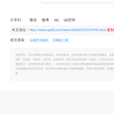
分享到：
微信
微博
QQ
QQ空间
本文地址：
http://www.qqthj.com/news/202607023570990.html
复制
相关搜索：
云南方大钒钛
五氧化二钒
免责声明：凡在本网站出现的信息，均仅供参考，并不构成对用户决策的直接建议，本
实性、完整性、有效性、及时性、原创性等，用户在使用前请进一步核实，并对任何自
侵权责任、合同责任和其它责任）；任何单位或个人通过本网站网页而链接及得到的资
可能涉嫌侵犯其知识产权，应及时向本网站提出书面权利通知，并提供身份证明、权属
接。