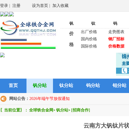
登录
|
注册
设为首页
|
加入收藏
钒
钛
钨
出厂价格
走势图表
价
国内价格
钢厂招标
格
国际价格
价格数据
首页
钒分站
钛分站
钨分站
钼分站
网站公告：
2026年端午节放假通知
〖当前位置〗：
全球铁合金网
>
钒分站
>
[招商合作]
云南方大钒钛片