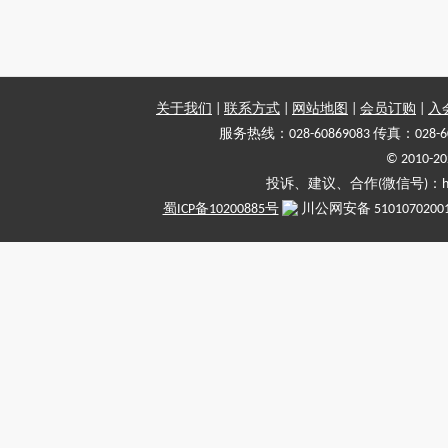
关于我们
|
联系方式
|
网站地图
|
会员订购
|
入
服务热线：028-60869083 传真：028-6
© 2010
投诉、建议、合作(微信号)：haiy-
蜀ICP备10200885号
川公网安备 5101070200