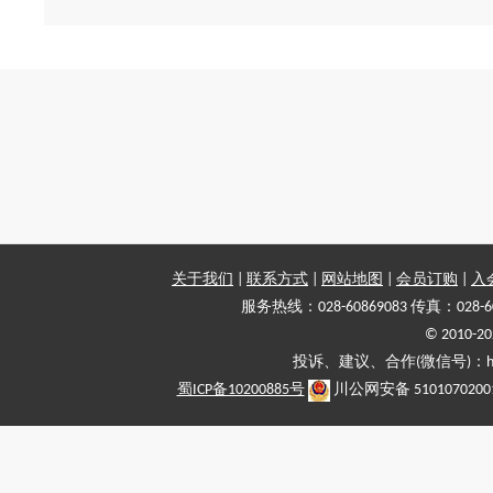
关于我们
|
联系方式
|
网站地图
|
会员订购
|
入
服务热线：028-60869083 传真：028-6
© 2010
投诉、建议、合作(微信号)：haiy-
蜀ICP备10200885号
川公网安备 5101070200