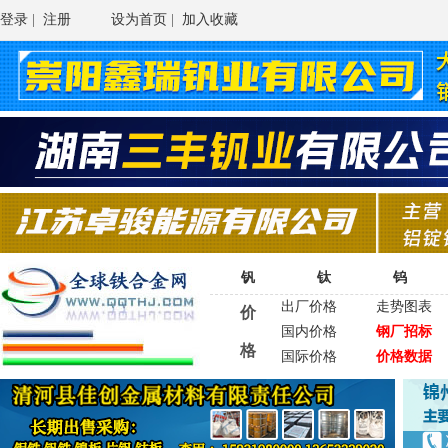
登录
|
注册
设为首页
|
加入收藏
钒
钛
钨
出厂价格
走势图表
价
国内价格
钢厂招标
格
国际价格
价格数据