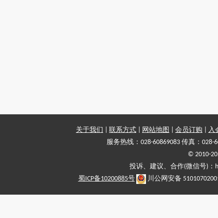
关于我们
|
联系方式
|
网站地图
|
会员订购
|
入
服务热线：028-60869083 传真：028-6
© 2010
投诉、建议、合作(微信号)：haiy-
蜀ICP备10200885号
川公网安备 5101070200