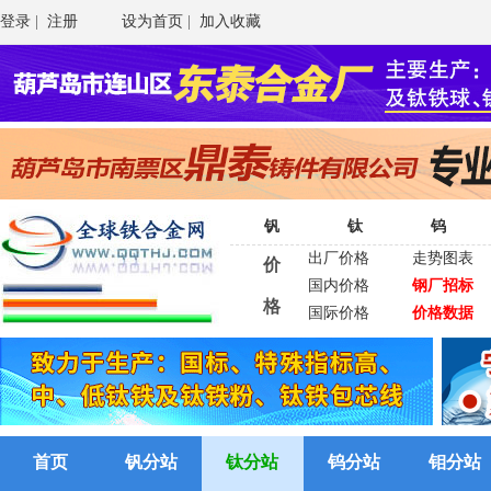
登录
|
注册
设为首页
|
加入收藏
钒
钛
钨
出厂价格
走势图表
价
国内价格
钢厂招标
格
国际价格
价格数据
首页
钒分站
钛分站
钨分站
钼分站