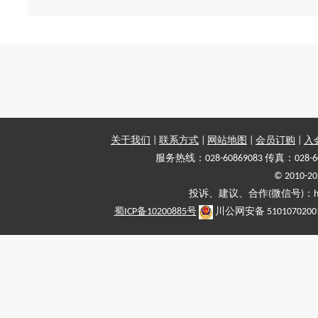
关于我们
|
联系方式
|
网站地图
|
会员订购
|
入
服务热线：028-60869083 传真：028-6
© 2010
投诉、建议、合作(微信号)：haiy-
蜀ICP备10200885号
川公网安备 5101070200