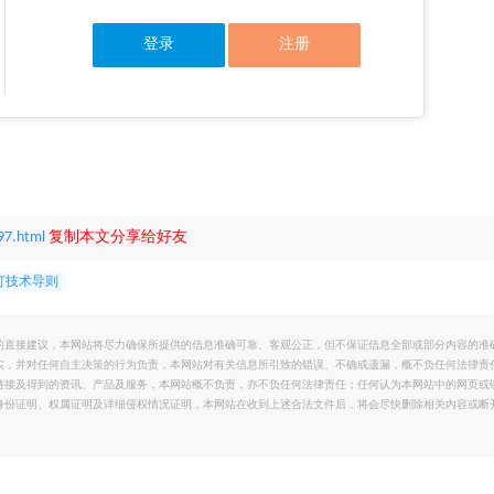
登录
注册
97.html
复制本文分享给好友
订技术导则
的直接建议，本网站将尽力确保所提供的信息准确可靠、客观公正，但不保证信息全部或部分内容的准
实，并对任何自主决策的行为负责，本网站对有关信息所引致的错误、不确或遗漏，概不负任何法律责
链接及得到的资讯、产品及服务，本网站概不负责，亦不负任何法律责任；任何认为本网站中的网页或
身份证明、权属证明及详细侵权情况证明，本网站在收到上述合法文件后，将会尽快删除相关内容或断