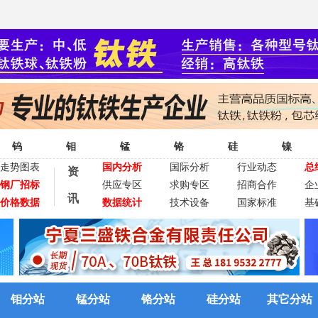
钨
钼
锰
铬
硅
镍
走势图表
国内分析
国际分析
行业动态
总
资
钢厂招标
供应专区
求购专区
招商合作
企
讯
价格数据
数据统计
技术设备
国家标准
基
钼分站
锰分站
铬分站
硅分站
其它分站