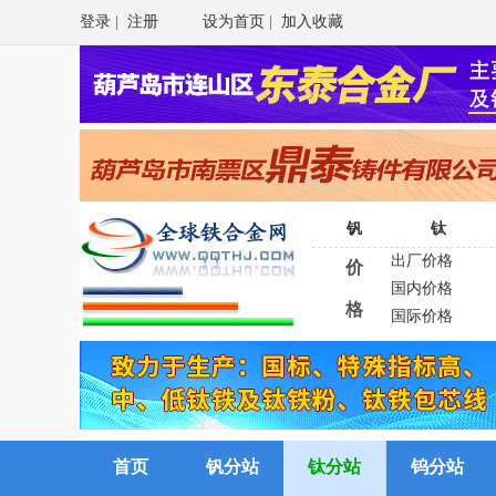
登录
|
注册
设为首页
|
加入收藏
钒
钛
出厂价格
价
国内价格
格
国际价格
首页
钒分站
钛分站
钨分站