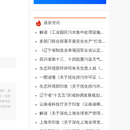
最新资讯
解读《工业园区污水集中处理设施水污染物排放标准制订技术导则》
多部门联合部署开展安全生产“打非治违”工作
《辽宁省制造业单项冠军企业认定管理办法》印发
四川省第十三、十四批重污染天气重点行业企业绩效评级结果的公告
生态环境部环评司有关负责人就《关于优化排污许可证（副本）格式的通知》有关问题答记者问
一图读懂《关于优化排污许可证（副本）格式的通知》
生态环境部印发《关于优化排污许可证（副本）格式的通知》
确性、真
辽宁省“十五五”区域协调发展规划（征求意见稿）
任（包括
链接内容
云南省科技厅关于印发《云南省稀贵及有色金属材料基因工程（二期）实施方案》的通知
开相关链
解读《关于深化上海全球资产管理中心建设的若干意见》
上海市印发《关于深化上海全球资产管理中心建设的若干意见》