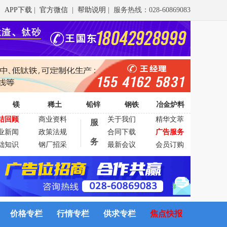
APP下载
|
官方微信
|
帮助说明
| 服务热线：028-60869083
镁
稀土
铅锌
钢铁
冶金炉料
结回顾
商业资料
关于我们
精华文萃
服
业新闻
政策法规
合同下载
广告服务
务
础知识
钢厂招采
最新会议
会员订购
价格专栏
行情专栏
供求专栏
焦点快报