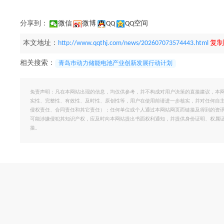
分享到：
微信
微博
QQ
QQ空间
本文地址：
http://www.qqthj.com/news/202607073574443.html
复制
相关搜索：
青岛市动力储能电池产业创新发展行动计划
免责声明：凡在本网站出现的信息，均仅供参考，并不构成对用户决策的直接建议，本
实性、完整性、有效性、及时性、原创性等，用户在使用前请进一步核实，并对任何自
侵权责任、合同责任和其它责任）；任何单位或个人通过本网站网页而链接及得到的资
可能涉嫌侵犯其知识产权，应及时向本网站提出书面权利通知，并提供身份证明、权属
接。