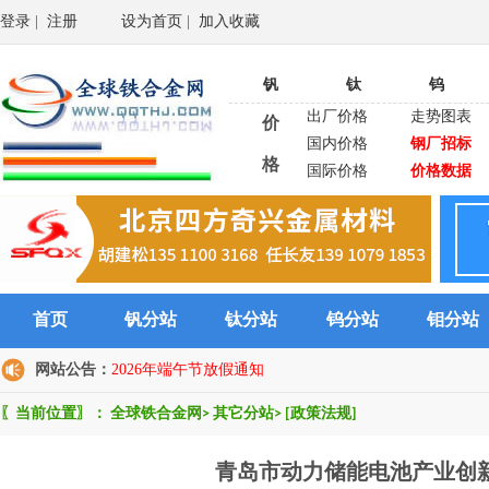
登录
|
注册
设为首页
|
加入收藏
钒
钛
钨
出厂价格
走势图表
价
国内价格
钢厂招标
格
国际价格
价格数据
首页
钒分站
钛分站
钨分站
钼分站
网站公告：
2026年端午节放假通知
〖当前位置〗：
全球铁合金网
>
其它分站
>
[政策法规]
青岛市动力储能电池产业创新发