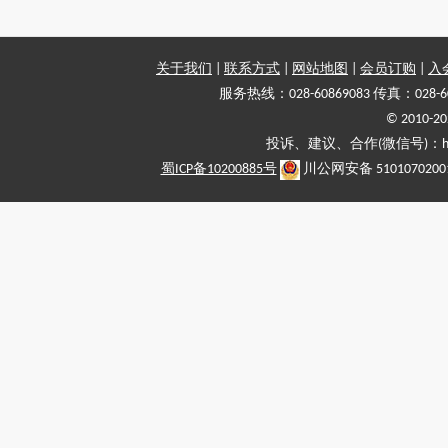
关于我们
|
联系方式
|
网站地图
|
会员订购
|
入
服务热线：028-60869083 传真：028-6
© 2010
投诉、建议、合作(微信号)：haiy-
蜀ICP备10200885号
川公网安备 5101070200