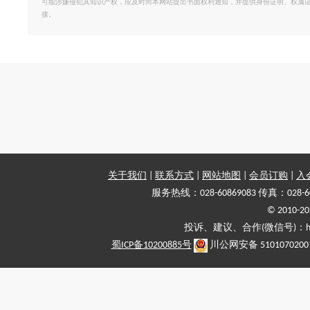
可能涉嫌侵犯其知识产权，应及时向本网站提出书面权利通知，并提供身份证明、权属
接。
关于我们
|
联系方式
|
网站地图
|
会员订购
|
入
服务热线：028-60869083 传真：028-6
© 2010
投诉、建议、合作(微信号)：haiy-
蜀ICP备10200885号
川公网安备 5101070200