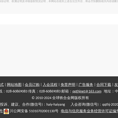
身份证明、权属证明及详细侵权情况证明，本网站在收到上述合法文件后，将会尽快删除相关内容或断
式
|
网站地图
|
会员订购
|
入会流程
|
免责声明
|
广告服务
|
合同下载
|
友
028-60869083 传真：028-60869083 邮箱：
qqthjnet@163.com
地址：中
© 2010-2024 全球铁合金网版权所有
投诉、建议、合作(微信号)：haiy-haiyang 入会咨询(微信号)：qqthj-202
5号
川公网安备 51010702001130号
电信与信息服务业务经营许可证编号:川B