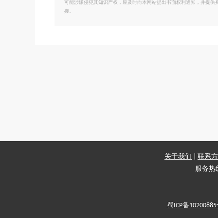
可能涉嫌侵犯其知识产权，应及时向本网站提出书面权利通知，并提供
接。
关于我们
|
联系方
服务热线：
蜀ICP备1020088