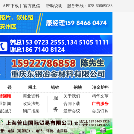
APP下载
|
官方微信
|
帮助说明
| 服务热线：028-60869083
镁
稀土
铅锌
钢铁
冶金炉料
结回顾
商业资料
关于我们
精华文萃
服
业新闻
政策法规
合同下载
广告服务
务
础知识
钢厂招采
最新会议
会员订购