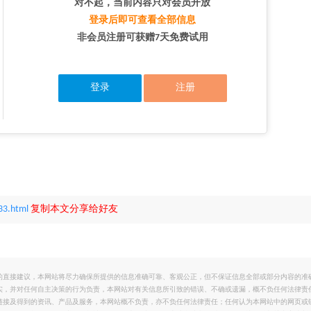
对不起，当前内容只对会员开放
登录后即可查看全部信息
非会员注册可获赠7天免费试用
登录
注册
33.html
复制本文分享给好友
的直接建议，本网站将尽力确保所提供的信息准确可靠、客观公正，但不保证信息全部或部分内容的准
实，并对任何自主决策的行为负责，本网站对有关信息所引致的错误、不确或遗漏，概不负任何法律责
链接及得到的资讯、产品及服务，本网站概不负责，亦不负任何法律责任；任何认为本网站中的网页或