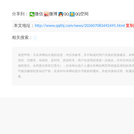
分享到：
微信
微博
QQ
QQ空间
本文地址：
http://www.qqthj.com/news/202607083492495.html
复制
相关搜索：
免责声明：凡在本网站出现的信息，均仅供参考，并不构成对用户决策的直接建议，本
实性、完整性、有效性、及时性、原创性等，用户在使用前请进一步核实，并对任何自
侵权责任、合同责任和其它责任）；任何单位或个人通过本网站网页而链接及得到的资
可能涉嫌侵犯其知识产权，应及时向本网站提出书面权利通知，并提供身份证明、权属
接。