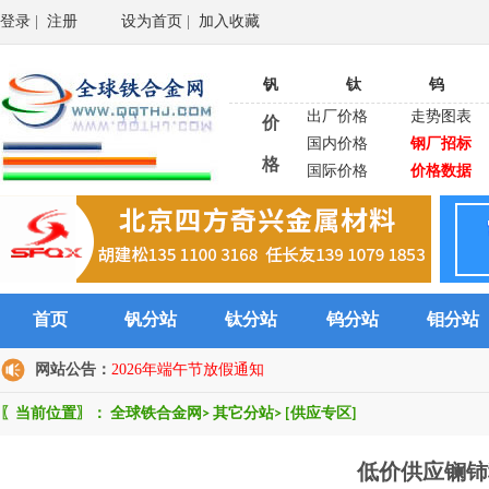
登录
|
注册
设为首页
|
加入收藏
钒
钛
钨
出厂价格
走势图表
价
国内价格
钢厂招标
格
国际价格
价格数据
首页
钒分站
钛分站
钨分站
钼分站
网站公告：
2026年端午节放假通知
〖当前位置〗：
全球铁合金网
>
其它分站
>
[供应专区]
低价供应镧铈