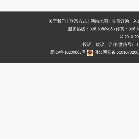
关于我们
|
联系方式
|
网站地图
|
会员订购
|
入
服务热线：028-60869083 传真：028-6
© 2010
投诉、建议、合作(微信号)：haiy-
蜀ICP备10200885号
川公网安备 5101070200