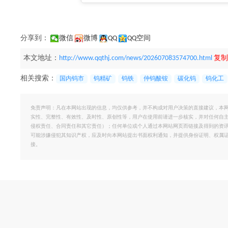
分享到：
微信
微博
QQ
QQ空间
本文地址：
http://www.qqthj.com/news/202607083574700.html
复制
相关搜索：
国内钨市
钨精矿
钨铁
仲钨酸铵
碳化钨
钨化工
免责声明：凡在本网站出现的信息，均仅供参考，并不构成对用户决策的直接建议，本
实性、完整性、有效性、及时性、原创性等，用户在使用前请进一步核实，并对任何自
侵权责任、合同责任和其它责任）；任何单位或个人通过本网站网页而链接及得到的资
可能涉嫌侵犯其知识产权，应及时向本网站提出书面权利通知，并提供身份证明、权属
接。