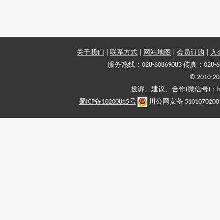
关于我们
|
联系方式
|
网站地图
|
会员订购
|
入
服务热线：028-60869083 传真：028-6
© 2010
投诉、建议、合作(微信号)：haiy-
蜀ICP备10200885号
川公网安备 5101070200