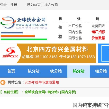
登录
|
注册
设为首页
|
加入收藏
钒
钛
钨
出厂价格
走势图表
价
国内价格
钢厂招标
格
国际价格
价格数据
首页
钒分站
钛分站
钨分站
钼分站
网站公告：
2026年端午节放假通知
〖当前位置〗：
全球铁合金网
>
钨分站
>
[国内分析]
国内钨市持续下