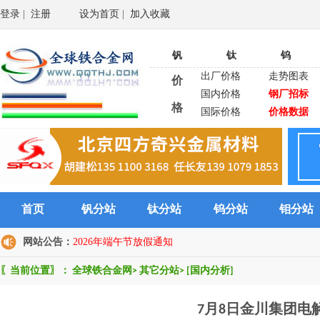
登录
|
注册
设为首页
|
加入收藏
钒
钛
钨
出厂价格
走势图表
价
国内价格
钢厂招标
格
国际价格
价格数据
首页
钒分站
钛分站
钨分站
钼分站
网站公告：
2026年端午节放假通知
〖当前位置〗：
全球铁合金网
>
其它分站
>
[国内分析]
7月8日金川集团电解