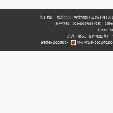
关于我们
|
联系方式
|
网站地图
|
会员订购
|
入
服务热线：028-60869083 传真：028-6
© 2010
投诉、建议、合作(微信号)：haiy-
蜀ICP备10200885号
川公网安备 5101070200