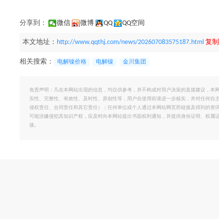
分享到：
微信
微博
QQ
QQ空间
本文地址：
http://www.qqthj.com/news/202607083575187.html
复制
相关搜索：
电解镍价格
电解镍
金川集团
免责声明：凡在本网站出现的信息，均仅供参考，并不构成对用户决策的直接建议，本
实性、完整性、有效性、及时性、原创性等，用户在使用前请进一步核实，并对任何自
侵权责任、合同责任和其它责任）；任何单位或个人通过本网站网页而链接及得到的资
可能涉嫌侵犯其知识产权，应及时向本网站提出书面权利通知，并提供身份证明、权属
接。