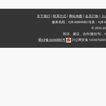
关于我们
|
联系方式
|
网站地图
|
会员订购
|
入
服务热线：028-60869083 传真：028-6
© 2010
投诉、建议、合作(微信号)：haiy-
蜀ICP备10200885号
川公网安备 5101070200