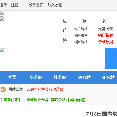
登录
|
注册
设为首页
|
加入收藏
钒
钛
钨
出厂价格
走势图表
价
国内价格
钢厂招标
格
国际价格
价格数据
首页
钒分站
钛分站
钨分站
钼分站
网站公告：
2026年端午节放假通知
〖当前位置〗：
全球铁合金网
>
其它分站
>
[国内价格]
7月8日国内