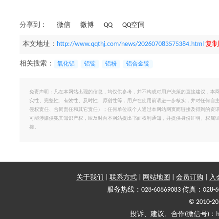
分享到：
微信
微博
QQ
QQ空间
本文地址：
http://www.qqthj.com/news/202607083575384.html
复制
相关搜索：
氧化铝
铝锭
铝粉
铝合金锭
免责声明：凡在本网站出现的信息，均仅供参考，并不构成对用户决策的直接建议，本
实性、完整性、有效性、及时性、原创性等，用户在使用前请进一步核实，并对任何自
侵权责任、合同责任和其它责任）；任何单位或个人通过本网站网页而链接及得到的资
可能涉嫌侵犯其知识产权，应及时向本网站提出书面权利通知，并提供身份证明、权属
接。
关于我们
|
联系方式
|
网站地图
|
会员订购
|
入
服务热线：028-60869083 传真：028-6
© 2010
投诉、建议、合作(微信号)：haiy-