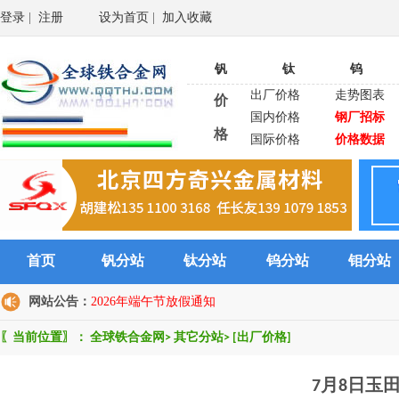
登录
|
注册
设为首页
|
加入收藏
钒
钛
钨
出厂价格
走势图表
价
国内价格
钢厂招标
格
国际价格
价格数据
首页
钒分站
钛分站
钨分站
钼分站
网站公告：
2026年端午节放假通知
〖当前位置〗：
全球铁合金网
>
其它分站
>
[出厂价格]
7月8日玉