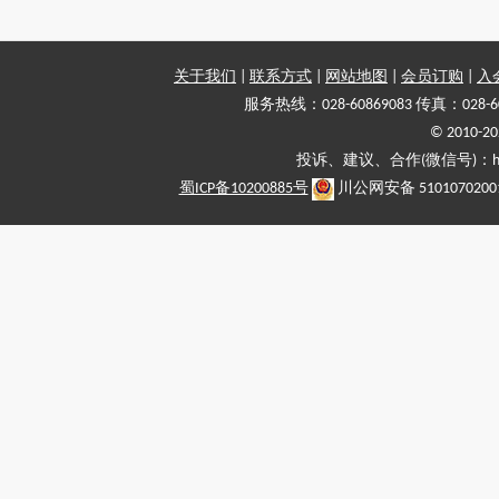
关于我们
|
联系方式
|
网站地图
|
会员订购
|
入
服务热线：028-60869083 传真：028-6
© 2010
投诉、建议、合作(微信号)：haiy-
蜀ICP备10200885号
川公网安备 5101070200