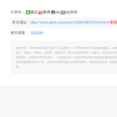
分享到：
微信
微博
QQ
QQ空间
本文地址：
http://www.qqthj.com/news/202607083575412.html
复制
相关搜索：
玉田金州
免责声明：凡在本网站出现的信息，均仅供参考，并不构成对用户决策的直接建议，本
实性、完整性、有效性、及时性、原创性等，用户在使用前请进一步核实，并对任何自
侵权责任、合同责任和其它责任）；任何单位或个人通过本网站网页而链接及得到的资
可能涉嫌侵犯其知识产权，应及时向本网站提出书面权利通知，并提供身份证明、权属
接。