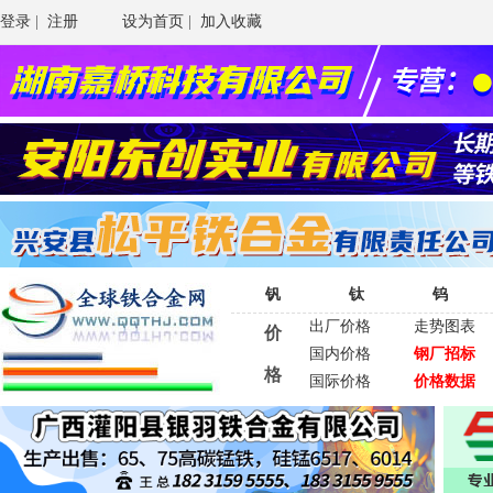
登录
|
注册
设为首页
|
加入收藏
钒
钛
钨
出厂价格
走势图表
价
国内价格
钢厂招标
格
国际价格
价格数据