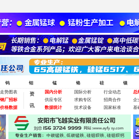
钨
钼
锰
铬
硅
镍
走势图表
国内分析
国际分析
行业动态
总
资
钢厂招标
供应专区
求购专区
招商合作
企
讯
价格数据
数据统计
技术设备
国家标准
基