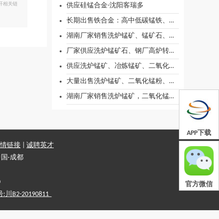
开相关链
供应硅锰合金-沈阳客瑞多
长期出售铁合金：高中低碳锰铁、电解锰、硅锰、金属锰
湖南厂家销售洗炉锰矿、锰矿石、锰粉、二氧化锰粉
厂家供应洗炉锰矿石、钢厂高炉转炉炉料、高铁锰矿石
供应洗炉锰矿、冶炼锰矿、二氧化锰粉、锰矿粉、金属锰
大量出售洗炉锰矿、二氧化锰粉、金属锰、电解锰、锰粉
湖南厂家销售洗炉锰矿，二氧化锰粉，锰砂，电解锰，金属锰
APP下载
情链接
|
诚聘英才
国·成都
0
官方微信
2-20190811