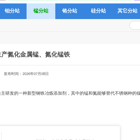
钼分站
锰分站
铬分站
硅分站
其它分站
生产氮化金属锰、氮化锰铁
发布时间：2026年07月08日
自主研发的一种新型钢铁冶炼添加剂，其中的锰和氮能够替代不锈钢种的