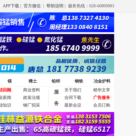
APP下载
|
官方微信
|
帮助说明
| 服务热线：028-60869083
镁
稀土
铅锌
钢铁
冶金炉料
结回顾
商业资料
关于我们
精华文萃
服
业新闻
政策法规
合同下载
广告服务
务
础知识
钢厂招采
最新会议
会员订购