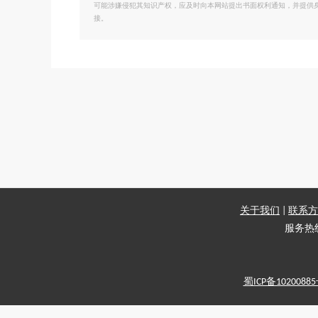
可能涉嫌侵犯其知识产权，应及时向本网站提出书面权利通知，并提供
接。
关于我们
|
联系方
服务热线：
蜀ICP备1020088