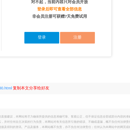
对不起，当前内容只对会员开放
登录后即可查看全部信息
非会员注册可获赠7天免费试用
登录
注册
30.html
复制本文分享给好友
的直接建议，本网站将尽力确保所提供的信息准确可靠、客观公正，但不保证信息全部或部分内容的准
实，并对任何自主决策的行为负责，本网站对有关信息所引致的错误、不确或遗漏，概不负任何法律责
链接及得到的资讯、产品及服务，本网站概不负责，亦不负任何法律责任；任何认为本网站中的网页或