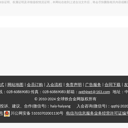
身份证明、权属证明及详细侵权情况证明，本网站在收到上述合法文件后，将会尽快删除相关内容或断
式
|
网站地图
|
会员订购
|
入会流程
|
免责声明
|
广告服务
|
合同下载
|
友
028-60869083 传真：028-60869083 邮箱：
qqthjnet@163.com
地址：中
© 2010-2024 全球铁合金网版权所有
投诉、建议、合作(微信号)：haiy-haiyang 入会咨询(微信号)：qqthj-202
5号
川公网安备 51010702001130号
电信与信息服务业务经营许可证编号:川B