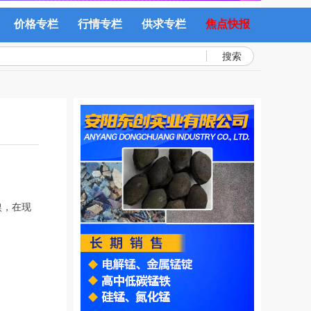
价格专栏
行情专栏
供求专栏
焦点快报
搜索
镍，在现