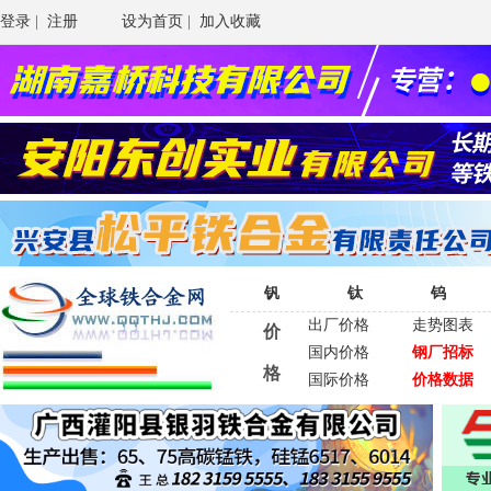
登录
|
注册
设为首页
|
加入收藏
钒
钛
钨
出厂价格
走势图表
价
国内价格
钢厂招标
格
国际价格
价格数据