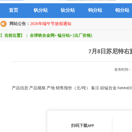
首页
钒分站
钛分站
钨分站
钼分站
网站公告：
2026年端午节放假通知
〖当前位置〗：
全球铁合金网
>
锰分站
>
[出厂价格]
7月8日苏尼特
发布时间：2
产品信息 产品规格 产地 销售报价（元/吨） 备注 硅锰合金 FeMn65Si17 
扫码下载APP