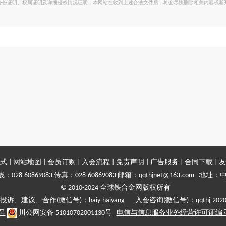
身份证明、权属证明及详细侵权情况证明，本网站在收到上述合法文件后，将会尽快删除相关内容或断
式
|
网站地图
|
会员订购
|
入会流程
|
免责声明
|
广告服务
|
合同下载
|
友
028-60869083 传真：028-60869083 邮箱：
qqthjnet@163.com
地址：中
© 2010-2024 全球铁合金网版权所有
投诉、建议、合作(微信号)：haiy-haiyang 入会咨询(微信号)：qqthj-202
5号
川公网安备 51010702001130号
电信与信息服务业务经营许可证编号:川B