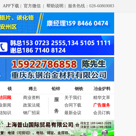
APP下载
|
官方微信
|
帮助说明
| 服务热线：028-60869083
镁
稀土
铅锌
钢铁
冶金炉料
结回顾
商业资料
关于我们
精华文萃
服
业新闻
政策法规
合同下载
广告服务
务
础知识
钢厂招采
最新会议
会员订购