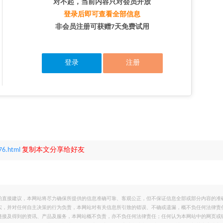
对不起，当前内容只对会员开放
登录后即可查看全部信息
非会员注册可获赠7天免费试用
登录
注册
76.html
复制本文分享给好友
的直接建议，本网站将尽力确保所提供的信息准确可靠、客观公正，但不保证信息全部或部分内容的准
实，并对任何自主决策的行为负责，本网站对有关信息所引致的错误、不确或遗漏，概不负任何法律责
链接及得到的资讯、产品及服务，本网站概不负责，亦不负任何法律责任；任何认为本网站中的网页或