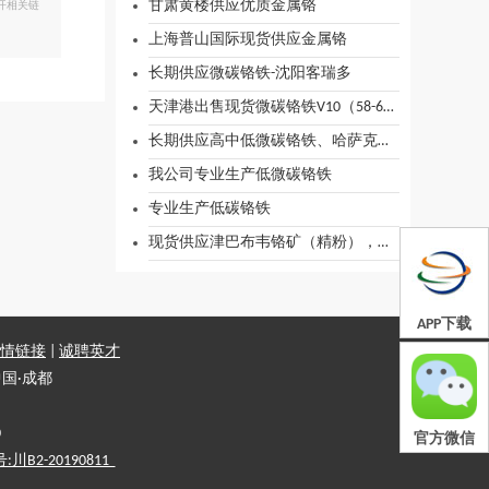
甘肃黄楼供应优质金属铬
开相关链
上海普山国际现货供应金属铬
长期供应微碳铬铁-沈阳客瑞多
天津港出售现货微碳铬铁V10（58-60）
长期供应高中低微碳铬铁、哈萨克斯坦/印度/津巴布韦高碳铬铁
我公司专业生产低微碳铬铁
专业生产低碳铬铁
现货供应津巴布韦铬矿（精粉），铬46-48%，货在天津港
APP下载
情链接
|
诚聘英才
国·成都
0
官方微信
2-20190811