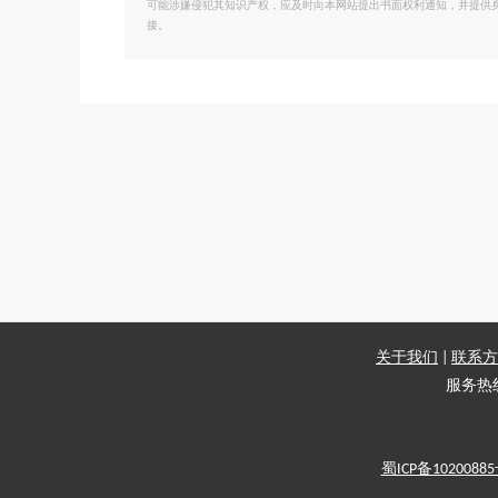
可能涉嫌侵犯其知识产权，应及时向本网站提出书面权利通知，并提供
接。
关于我们
|
联系方
服务热线：
蜀ICP备1020088