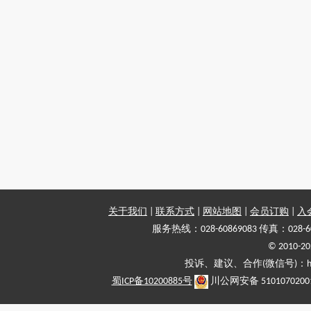
关于我们
|
联系方式
|
网站地图
|
会员订购
|
入
服务热线：028-60869083 传真：028-6
© 2010
投诉、建议、合作(微信号)：haiy-
蜀ICP备10200885号
川公网安备 5101070200