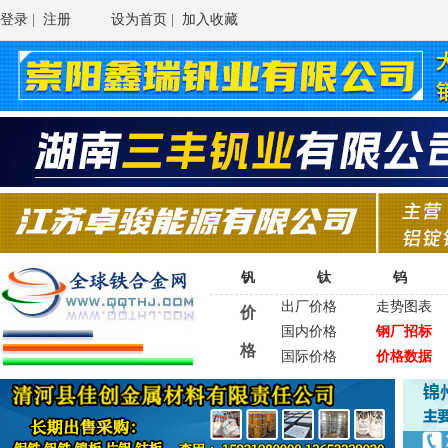
登录
|
注册
设为首页
|
加入收藏
钒
钛
钨
出厂价格
走势图表
价
国内价格
钢厂招标
格
国际价格
价格数据