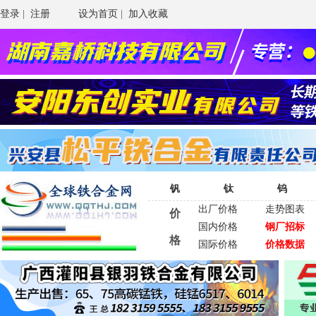
登录
|
注册
设为首页
|
加入收藏
钒
钛
钨
出厂价格
走势图表
价
国内价格
钢厂招标
格
国际价格
价格数据