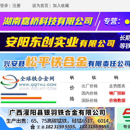
登录
|
注册
设为首页
|
加入收藏
钒
钛
钨
出厂价格
走势图表
价
国内价格
钢厂招标
格
国际价格
价格数据