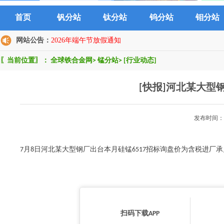
首页
钒分站
钛分站
钨分站
钼分站
网站公告：
2026年端午节放假通知
〖当前位置〗：
全球铁合金网
>
锰分站
>
[行业动态]
[快报]河北某大型
发布时间：2
7月8日河北某大型钢厂出台本月硅锰6517招标询盘价为含税进厂承兑
扫码下载APP