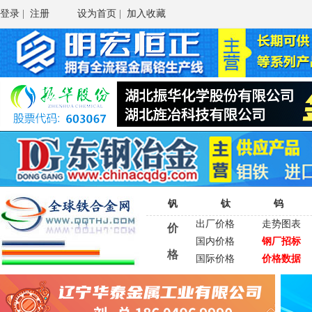
登录
|
注册
设为首页
|
加入收藏
钒
钛
钨
出厂价格
走势图表
价
国内价格
钢厂招标
格
国际价格
价格数据