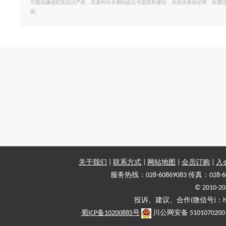
可能涉嫌侵犯其知识产权，应及时向本网站提出书面权利通知，并提供身份证明、权属
接。
关于我们
|
联系方式
|
网站地图
|
会员订购
|
入
服务热线：028-60869083 传真：028-6
© 2010
投诉、建议、合作(微信号)：haiy-
蜀ICP备10200885号
川公网安备 5101070200