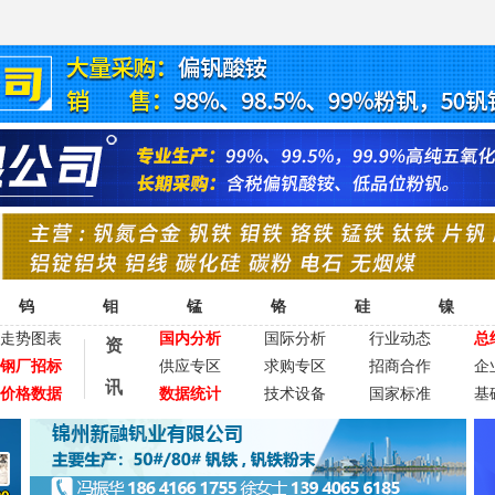
钨
钼
锰
铬
硅
镍
走势图表
国内分析
国际分析
行业动态
总
资
钢厂招标
供应专区
求购专区
招商合作
企
讯
价格数据
数据统计
技术设备
国家标准
基