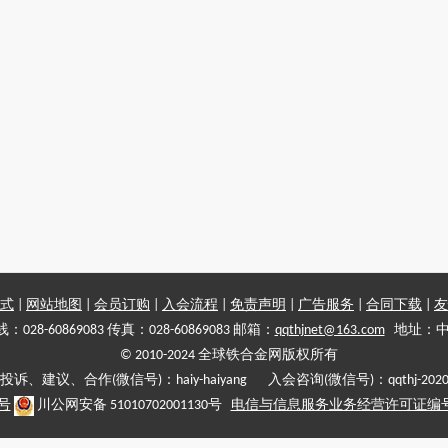
式
|
网站地图
|
会员订购
|
入会流程
|
免责声明
|
广告服务
|
合同下载
|
友
028-60869083 传真：028-60869083 邮箱：
qqthjnet@163.com
地址：中
© 2010-2024 全球铁合金网版权所有
投诉、建议、合作(微信号)：haiy-haiyang 入会咨询(微信号)：qqthj-202
5号
川公网安备 51010702001130号
电信与信息服务业务经营许可证编号:川B