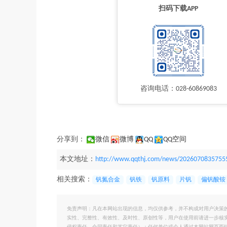
扫码下载APP
咨询电话：028-60869083
分享到：
微信
微博
QQ
QQ空间
本文地址：
http://www.qqthj.com/news/2026070835755
相关搜索：
钒氮合金
钒铁
钒原料
片钒
偏钒酸铵
免责声明：凡在本网站出现的信息，均仅供参考，并不构成对用户决策
实性、完整性、有效性、及时性、原创性等，用户在使用前请进一步核