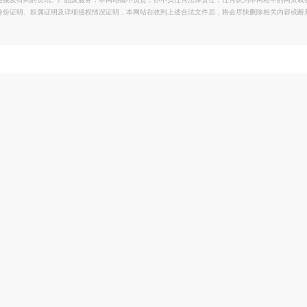
链接及得到的资讯、产品及服务，本网站概不负责，亦不负任何法律责任；任何认为本网站中的网页或
身份证明、权属证明及详细侵权情况证明，本网站在收到上述合法文件后，将会尽快删除相关内容或断