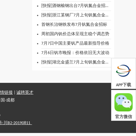
[快报]酒钢榆钢出台7月钒氮合金招标价格
[快报]浙江某钢厂7月上旬钒氮合金招标价格
首钢长治钢铁发布7月钒氮合金招标
周初国内钒价总体呈现主稳个调态势
7月7日中国主要钒产品最新指导价格
7月6日钒市晚报：价格依旧无大波动
[快报]湖北金盛兰7月上旬钒氮合金招标价格
APP下载
情链接
|
诚聘英才
国·成都
0
官方微信
2-20190811