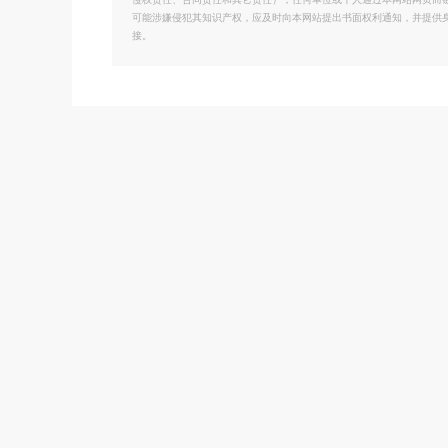
侵权责任、合同责任和其它责任）；任何单位或个人通过本网站网页而
可能涉嫌侵犯其知识产权，应及时向本网站提出书面权利通知，并提供
接。