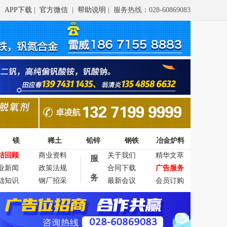
APP下载
|
官方微信
|
帮助说明
| 服务热线：028-60869083
镁
稀土
铅锌
钢铁
冶金炉料
结回顾
商业资料
关于我们
精华文萃
服
业新闻
政策法规
合同下载
广告服务
务
础知识
钢厂招采
最新会议
会员订购