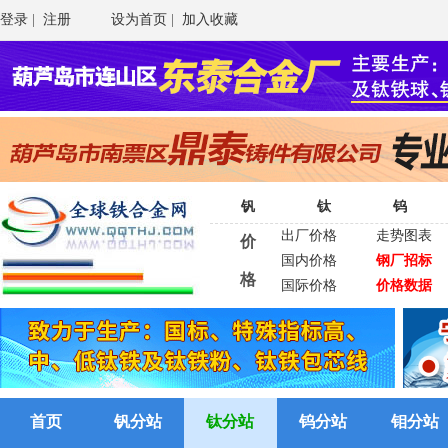
登录
|
注册
设为首页
|
加入收藏
钒
钛
钨
出厂价格
走势图表
价
国内价格
钢厂招标
格
国际价格
价格数据
首页
钒分站
钛分站
钨分站
钼分站