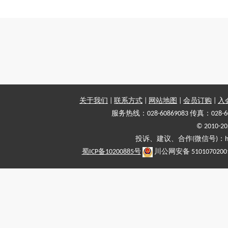
关于我们
|
联系方式
|
网站地图
|
会员订购
|
入
服务热线：028-60869083 传真：028-6
© 2010
投诉、建议、合作(微信号)：haiy-
蜀ICP备10200885号
川公网安备 5101070200