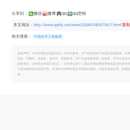
分享到：
微信
微博
QQ
QQ空间
本文地址：
http://www.qqthj.com/news/202607083575617.html
复制
相关搜索：
中国化学工程集团
免责声明：凡在本网站出现的信息，均仅供参考，并不构成对用户决策的直接建议，本
实性、完整性、有效性、及时性、原创性等，用户在使用前请进一步核实，并对任何自
侵权责任、合同责任和其它责任）；任何单位或个人通过本网站网页而链接及得到的资
可能涉嫌侵犯其知识产权，应及时向本网站提出书面权利通知，并提供身份证明、权属
接。