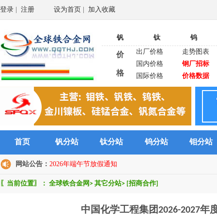
登录
|
注册
设为首页
|
加入收藏
钒
钛
钨
出厂价格
走势图表
价
国内价格
钢厂招标
格
国际价格
价格数据
首页
钒分站
钛分站
钨分站
钼分站
网站公告：
2026年端午节放假通知
〖当前位置〗：
全球铁合金网
>
其它分站
>
[招商合作]
中国化学工程集团2026-202