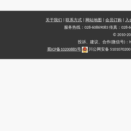
关于我们
|
联系方式
|
网站地图
|
会员订购
|
入
服务热线：028-60869083 传真：028-6
© 2010
投诉、建议、合作(微信号)：haiy-
蜀ICP备10200885号
川公网安备 5101070200