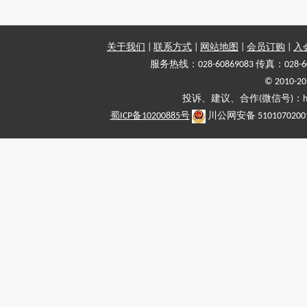
关于我们
|
联系方式
|
网站地图
|
会员订购
|
入
服务热线：028-60869083 传真：028-6
© 2010
投诉、建议、合作(微信号)：haiy-
蜀ICP备10200885号
川公网安备 5101070200