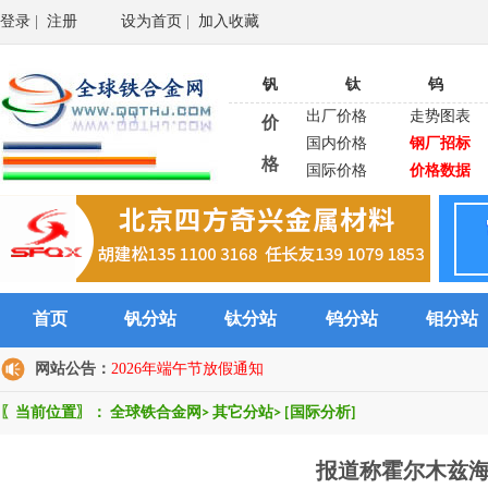
登录
|
注册
设为首页
|
加入收藏
钒
钛
钨
出厂价格
走势图表
价
国内价格
钢厂招标
格
国际价格
价格数据
首页
钒分站
钛分站
钨分站
钼分站
网站公告：
2026年端午节放假通知
〖当前位置〗：
全球铁合金网
>
其它分站
>
[国际分析]
报道称霍尔木兹