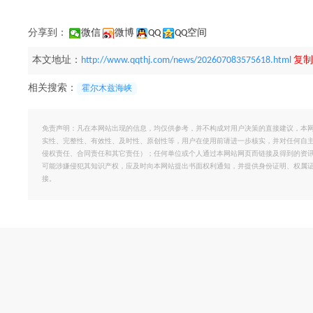
分享到：
微信
微博
QQ
QQ空间
本文地址：
http://www.qqthj.com/news/202607083575618.html
复制
相关搜索：
霍尔木兹海峡
免责声明：凡在本网站出现的信息，均仅供参考，并不构成对用户决策的直接建议，本
实性、完整性、有效性、及时性、原创性等，用户在使用前请进一步核实，并对任何自
侵权责任、合同责任和其它责任）；任何单位或个人通过本网站网页而链接及得到的资
可能涉嫌侵犯其知识产权，应及时向本网站提出书面权利通知，并提供身份证明、权属
接。