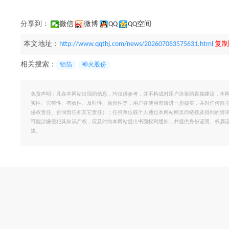
分享到：
微信
微博
QQ
QQ空间
本文地址：
http://www.qqthj.com/news/202607083575631.html
复制
相关搜索：
铝箔
神火股份
免责声明：凡在本网站出现的信息，均仅供参考，并不构成对用户决策的直接建议，本
实性、完整性、有效性、及时性、原创性等，用户在使用前请进一步核实，并对任何自
侵权责任、合同责任和其它责任）；任何单位或个人通过本网站网页而链接及得到的资
可能涉嫌侵犯其知识产权，应及时向本网站提出书面权利通知，并提供身份证明、权属
接。