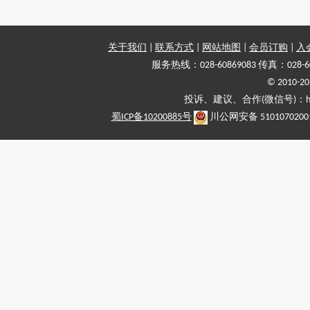
关于我们
|
联系方式
|
网站地图
|
会员订购
|
入
服务热线：028-60869083 传真：028-6
© 2010
投诉、建议、合作(微信号)：haiy-
蜀ICP备10200885号
川公网安备 5101070200