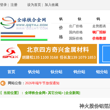
登录
|
注册
设为首页
|
加入收藏
钒
钛
钨
出厂价格
走势图表
价
国内价格
钢厂招标
格
国际价格
价格数据
首页
钒分站
钛分站
钨分站
钼分站
网站公告：
2026年端午节放假通知
〖当前位置〗：
全球铁合金网
>
其它分站
>
[企业新闻]
神火股份铝箔