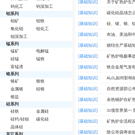
[基础知识]
关于矿热炉生
钨化工
钨深加工
[基础知识]
碳化硅晶须怎
钼系列
钼矿
钼铁
[基础知识]
硅、锗、铬、
氧化钼
钼化工
[基础知识]
布油、美油和
钼深加工
锰系列
[基础知识]
烧结生产基础
锰矿
电解锰
[基础知识]
矿热炉电极事
硅锰
锰铁
富锰渣
[基础知识]
铁合金尾气发电
铬系列
[基础知识]
Al₂O₃如何影
铬矿
铬铁
[基础知识]
自然资源部公布
金属铬
硅铬
铬盐
[基础知识]
余热锅炉在矿
硅系列
[基础知识]
31项世界第一
硅铁
金属硅
硅钙/硅钡
碳化硅
[基础知识]
矿热炉全流程
晶体硅
[基础知识]
除尘布袋寿命短
其它系列