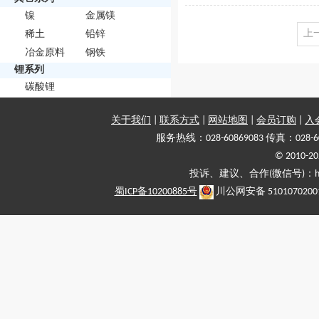
镍
金属镁
上
稀土
铅锌
冶金原料
钢铁
锂系列
碳酸锂
关于我们
|
联系方式
|
网站地图
|
会员订购
|
入
服务热线：028-60869083 传真：028-6
© 2010
投诉、建议、合作(微信号)：haiy-
蜀ICP备10200885号
川公网安备 5101070200