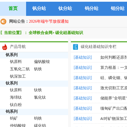
首页
钒分站
钛分站
钨分站
钼分站
网站公告：
2026年端午节放假通知
〖当前位置〗：
全球铁合金网
>
碳化硅基础知识
产品导航
碳化硅基础知识专栏
钒系列
[基础知识]
如何判断还原
钒原料
偏钒酸铵
[基础知识]
算力根基：一文
五氧化二钒
钒铁
钒深加工
[基础知识]
硅、磷化铟、铌酸
钛系列
[基础知识]
激光切割工艺
钛原料
钛铁
海绵钛
氯化钛
[基础知识]
储能界“全明星
钛白粉
[基础知识]
缅甸矿产出口配
钨系列
钨矿
钨铁
[基础知识]
AI对矿物深加
仲钨酸铵
碳化钨