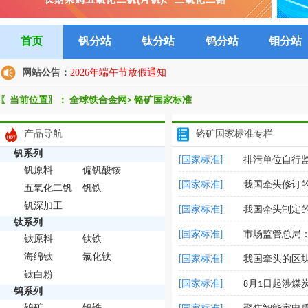
首页
钒分站
钛分站
钨分站
钼分站
网站公告：
2026年端午节放假通知
〖当前位置〗：
全球铁合金网
>
铬矿国家标准
产品导航
铬矿国家标准专栏
钒系列
[国家标准]
排污单位自行
钒原料
偏钒酸铵
[国家标准]
我国牵头修订
五氧化二钒
钒铁
钒深加工
[国家标准]
我国牵头制定
钛系列
[国家标准]
市场监管总局
钛原料
钛铁
海绵钛
氯化钛
[国家标准]
我国牵头的区块
钛白粉
[国家标准]
8月1日起涉煤
钨系列