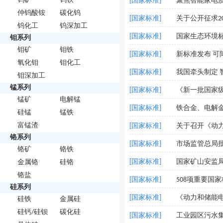
钨矿
钨铁
[国家标准]
聚焦智能家电
仲钨酸铵
碳化钨
[国家标准]
钨化工
钨深加工
[国家标准]
国家生态环境
钼系列
钼矿
钼铁
[国家标准]
新标准发布 可
氧化钼
钼化工
[国家标准]
我国牵头制定 
钼深加工
锰系列
[国家标准]
《新一批国家
锰矿
电解锰
[国家标准]
铁合金、电解
硅锰
锰铁
富锰渣
[国家标准]
关于召开《动
铬系列
[国家标准]
市场监管总局
铬矿
铬铁
[国家标准]
国家矿山安监局
金属铬
硅铬
铬盐
[国家标准]
508项重要国
硅系列
[国家标准]
《动力和储能
硅铁
金属硅
硅钙/硅钡
碳化硅
[国家标准]
工业园区污水