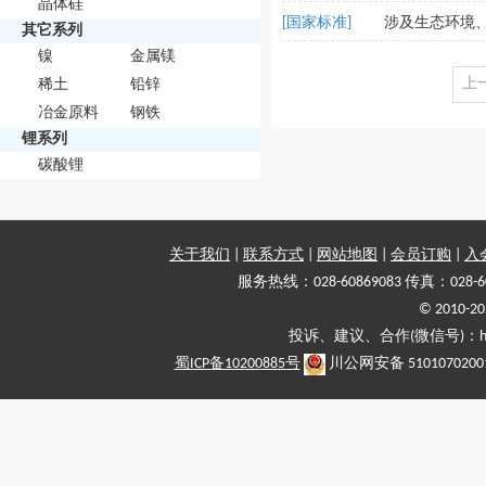
晶体硅
[国家标准]
涉及生态环境、
其它系列
镍
金属镁
上
稀土
铅锌
冶金原料
钢铁
锂系列
碳酸锂
关于我们
|
联系方式
|
网站地图
|
会员订购
|
入
服务热线：028-60869083 传真：028-6
© 2010
投诉、建议、合作(微信号)：haiy-
蜀ICP备10200885号
川公网安备 5101070200