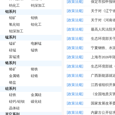
[政策法规]
保定市拟申报
钨化工
钨深加工
[政策法规]
钼系列
钼矿
钼铁
[政策法规]
氧化钼
钼化工
[政策法规]
最高人民法院
钼深加工
锰系列
[政策法规]
生态环境部关
锰矿
电解锰
[政策法规]
宁夏钢铁、水泥
硅锰
锰铁
富锰渣
[政策法规]
上海市2026
铬系列
[政策法规]
铬矿
铬铁
[政策法规]
广西新能源就近
金属铬
硅铬
铬盐
[政策法规]
江西省组织开展
硅系列
[政策法规]
《全国地质灾害
硅铁
金属硅
硅钙/硅钡
碳化硅
[政策法规]
国家发展改革委
晶体硅
[政策法规]
其它系列