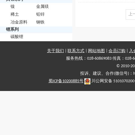
镍
金属镁
上
稀土
铅锌
冶金原料
钢铁
锂系列
碳酸锂
关于我们
|
联系方式
|
网站地图
|
会员订购
|
入
服务热线：028-60869083 传真：028-6
© 2010
投诉、建议、合作(微信号)：haiy-
蜀ICP备10200885号
川公网安备 5101070200