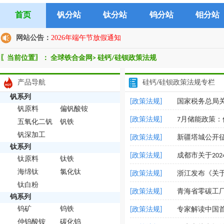
首页
钒分站
钛分站
钨分站
钼分站
网站公告：
2026年端午节放假通知
〖当前位置〗：
全球铁合金网
>
硅钙/硅钡政策法规
产品导航
硅钙/硅钡政策法规专栏
钒系列
[政策法规]
国家税务总局
钒原料
偏钒酸铵
[政策法规]
7月储能政策：
五氧化二钒
钒铁
钒深加工
[政策法规]
钛系列
[政策法规]
成都市关于20
钛原料
钛铁
海绵钛
氯化钛
[政策法规]
浙江发布《关
钛白粉
[政策法规]
青海省零碳工
钨系列
钨矿
钨铁
[政策法规]
专家解读中国
仲钨酸铵
碳化钨