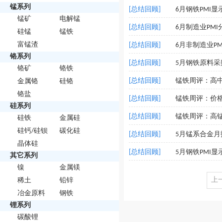
锰系列
[总结回顾]
6月钢铁PMI
锰矿
电解锰
[总结回顾]
6月制造业PM
硅锰
锰铁
富锰渣
[总结回顾]
6月非制造业P
铬系列
[总结回顾]
5月钢铁原料
铬矿
铬铁
[总结回顾]
锰铁周评：高
金属铬
硅铬
铬盐
[总结回顾]
锰铁周评：价
硅系列
[总结回顾]
锰铁周评：高
硅铁
金属硅
硅钙/硅钡
碳化硅
[总结回顾]
5月锰系合金
晶体硅
[总结回顾]
5月钢铁PMI
其它系列
镍
金属镁
上
稀土
铅锌
冶金原料
钢铁
锂系列
碳酸锂