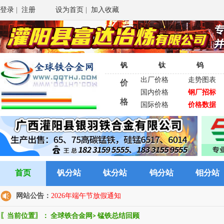
登录
|
注册
设为首页
|
加入收藏
钒
钛
钨
出厂价格
走势图表
价
国内价格
钢厂招标
格
国际价格
价格数据
首页
钒分站
钛分站
钨分站
钼分站
网站公告：
2026年端午节放假通知
〖当前位置〗：
全球铁合金网
>
锰铁总结回顾