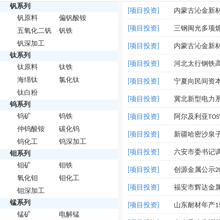
钒系列
[项目投资]
内蒙古沁金新
钒原料
偏钒酸铵
[项目投资]
三钢闽光多项
五氧化二钒
钒铁
钒深加工
[项目投资]
内蒙古沁金新
钛系列
[项目投资]
河北太行钢铁
钛原料
钛铁
海绵钛
氯化钛
[项目投资]
宁夏向民间资本
钛白粉
[项目投资]
冀北新型电力
钨系列
钨矿
钨铁
[项目投资]
阿尔及利亚TO
仲钨酸铵
碳化钨
[项目投资]
新疆哈密沙泉
钨化工
钨深加工
[项目投资]
六安市委书记调
钼系列
钼矿
钼铁
[项目投资]
创源金属公示2
氧化钼
钼化工
[项目投资]
福安市辉达金
钼深加工
锰系列
[项目投资]
山东耐材年产1
锰矿
电解锰