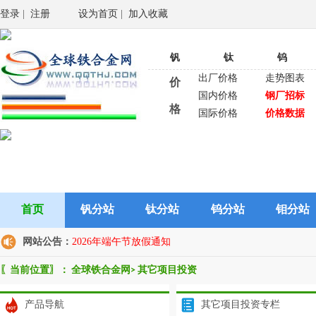
登录
|
注册
设为首页
|
加入收藏
钒
钛
钨
出厂价格
走势图表
价
国内价格
钢厂招标
格
国际价格
价格数据
首页
钒分站
钛分站
钨分站
钼分站
网站公告：
2026年端午节放假通知
〖当前位置〗：
全球铁合金网
>
其它项目投资
产品导航
其它项目投资专栏