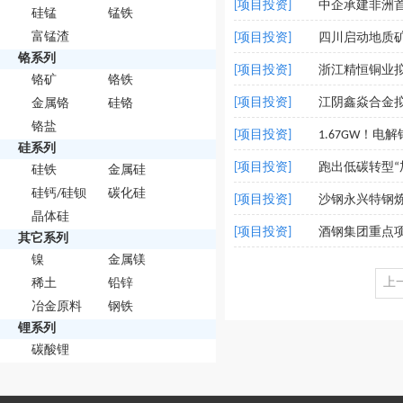
[项目投资]
中企承建非洲首
硅锰
锰铁
富锰渣
[项目投资]
四川启动地质矿
铬系列
[项目投资]
浙江精恒铜业拟
铬矿
铬铁
[项目投资]
江阴鑫焱合金拟
金属铬
硅铬
铬盐
[项目投资]
1.67GW！电
硅系列
[项目投资]
跑出低碳转型“
硅铁
金属硅
硅钙/硅钡
碳化硅
[项目投资]
沙钢永兴特钢
晶体硅
[项目投资]
酒钢集团重点
其它系列
镍
金属镁
上
稀土
铅锌
冶金原料
钢铁
锂系列
碳酸锂