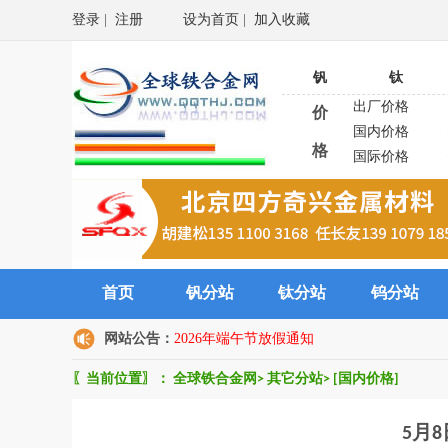
登录
|
注册
设为首页
|
加入收藏
钒
钛
出厂价格
价
国内价格
格
国际价格
首页
钒分站
钛分站
钨分站
网站公告：
2026年端午节放假通知
〖当前位置〗：
全球铁合金网
>
其它分站
>
[国内价格]
5月