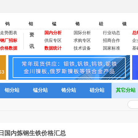
钨
钼
锰
铬
硅
镍
走势图表
国内分析
国际分析
行业动态
总
资
钢厂招标
供应专区
求购专区
招商合作
企
讯
价格数据
数据统计
技术设备
国家标准
基
钼分站
锰分站
铬分站
硅分站
其它分站
8日国内炼钢生铁价格汇总