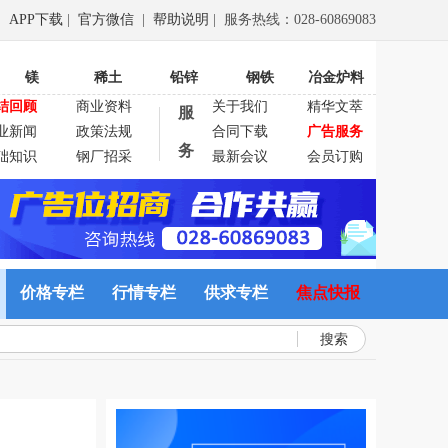
APP下载
|
官方微信
|
帮助说明
| 服务热线：028-60869083
镁
稀土
铅锌
钢铁
冶金炉料
结回顾
商业资料
关于我们
精华文萃
服
业新闻
政策法规
合同下载
广告服务
务
础知识
钢厂招采
最新会议
会员订购
价格专栏
行情专栏
供求专栏
焦点快报
搜索