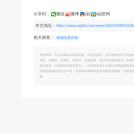
分享到：
微信
微博
QQ
QQ空间
本文地址：
http://www.qqthj.com/news/2025050832318
相关搜索：
炼钢生铁价格
免责声明：凡在本网站出现的信息，均仅供参考，并不构成对用户决策
实性、完整性、有效性、及时性、原创性等，用户在使用前请进一步核
侵权责任、合同责任和其它责任）；任何单位或个人通过本网站网页而
可能涉嫌侵犯其知识产权，应及时向本网站提出书面权利通知，并提供
接。