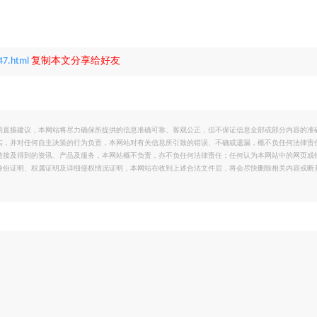
47.html
复制本文分享给好友
的直接建议，本网站将尽力确保所提供的信息准确可靠、客观公正，但不保证信息全部或部分内容的准
实，并对任何自主决策的行为负责，本网站对有关信息所引致的错误、不确或遗漏，概不负任何法律责
链接及得到的资讯、产品及服务，本网站概不负责，亦不负任何法律责任；任何认为本网站中的网页或
身份证明、权属证明及详细侵权情况证明，本网站在收到上述合法文件后，将会尽快删除相关内容或断