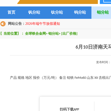
首页
钒分站
钛分站
钨分站
钼分站
网站公告：
2026年端午节放假通知
〖当前位置〗：
全球铁合金网
>
钼分站
>
[出厂价格]
6月10日济南
发布时间：2
产品 规格 地区 报价（万元/吨） 备注 钼铁 FeMo60 山东 XX 含税
扫码下载APP