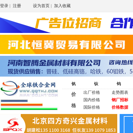
登录
|
注册
设为首页
|
加入收藏
钒
钛
钨
出厂价格
走势图表
价
国内价格
钢厂招标
格
国际价格
价格数据