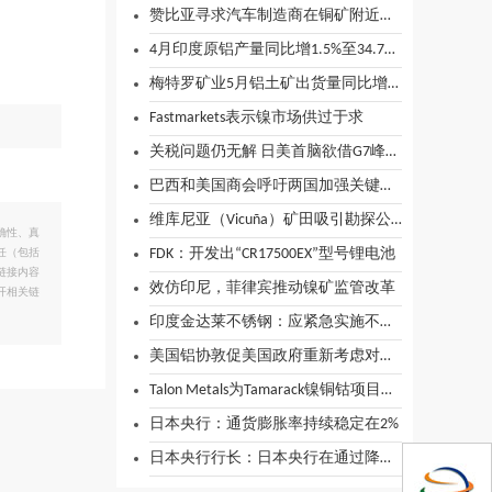
赞比亚寻求汽车制造商在铜矿附近生产电动汽车零部件
4月印度原铝产量同比增1.5%至34.7万吨
梅特罗矿业5月铝土矿出货量同比增长26%
Fastmarkets表示镍市场供过于求
关税问题仍无解 日美首脑欲借G7峰会寻求破局
巴西和美国商会呼吁两国加强关键矿产合作
维库尼亚（Vicuña）矿田吸引勘探公司关注
确性、真
FDK：开发出“CR17500EX”型号锂电池
任（包括
链接内容
效仿印尼，菲律宾推动镍矿监管改革
开相关链
印度金达莱不锈钢：应紧急实施不锈钢进口关税措施
美国铝协敦促美国政府重新考虑对进口铝加倍征税的决定
Talon Metals为Tamarack镍铜钴项目开发融资
日本央行：通货膨胀率持续稳定在2%
日本央行行长：日本央行在通过降息支持经济方面空间有限