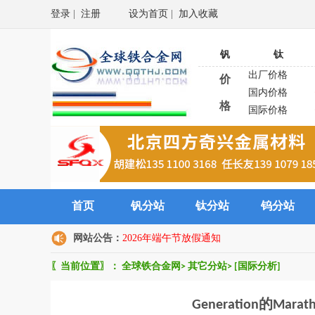
登录
|
注册
设为首页
|
加入收藏
钒
钛
出厂价格
价
国内价格
格
国际价格
首页
钒分站
钛分站
钨分站
网站公告：
2026年端午节放假通知
〖当前位置〗：
全球铁合金网
>
其它分站
>
[国际分析]
Generation的