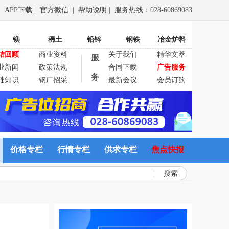
APP下载
|
官方微信
|
帮助说明
| 服务热线：028-60869083
镁
稀土
铅锌
钢铁
冶金炉料
结回顾
商业资料
关于我们
精华文萃
服
业新闻
政策法规
合同下载
广告服务
务
础知识
钢厂招采
最新会议
会员订购
价格专栏
行情专栏
供求专栏
焦点快报
搜索