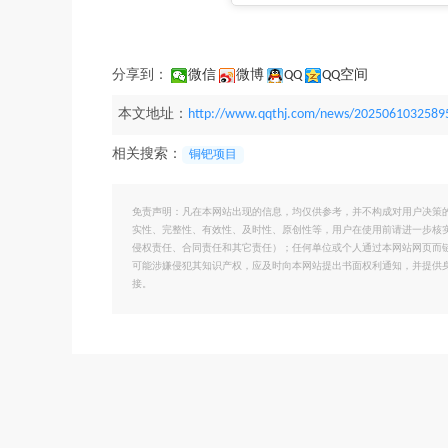
分享到：
微信
微博
QQ
QQ空间
本文地址：
http://www.qqthj.com/news/2025061032589
相关搜索：
铜钯项目
免责声明：凡在本网站出现的信息，均仅供参考，并不构成对用户决策
实性、完整性、有效性、及时性、原创性等，用户在使用前请进一步核
侵权责任、合同责任和其它责任）；任何单位或个人通过本网站网页而
可能涉嫌侵犯其知识产权，应及时向本网站提出书面权利通知，并提供
接。