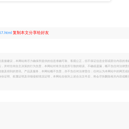
57.html
复制本文分享给好友
的直接建议，本网站将尽力确保所提供的信息准确可靠、客观公正，但不保证信息全部或部分内容的准
实，并对任何自主决策的行为负责，本网站对有关信息所引致的错误、不确或遗漏，概不负任何法律责
链接及得到的资讯、产品及服务，本网站概不负责，亦不负任何法律责任；任何认为本网站中的网页或
身份证明、权属证明及详细侵权情况证明，本网站在收到上述合法文件后，将会尽快删除相关内容或断