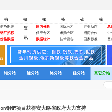
钨
钼
锰
铬
硅
镍
走势图表
国内分析
国际分析
行业动态
总
资
钢厂招标
供应专区
求购专区
招商合作
企
讯
价格数据
数据统计
技术设备
国家标准
基
钼分站
锰分站
铬分站
硅分站
其它分站
Marathon铜钯项目获得安大略省政府大力支持