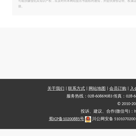
可能涉嫌侵犯其知识产权，应及时向本网站提出书面权利通知，并提供身份证明、权属
接。
关于我们
|
联系方式
|
网站地图
|
会员订购
|
入
服务热线：028-60869083 传真：028-6
© 2010
投诉、建议、合作(微信号)：haiy-
蜀ICP备10200885号
川公网安备 5101070200